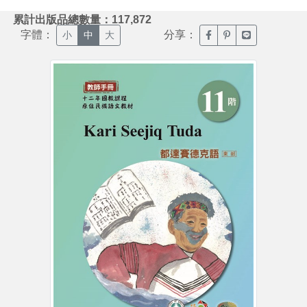
:::
累計出版品總數量：117,872
字體：
分享：
臉書分享(另開新視窗)
噗浪分享(另開新視
Line分享(另
小
中
大