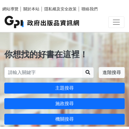
跳至主要內容區塊
網站導覽
│
關於本站
│
隱私權及安全政策
│
聯絡我們
你想找的好書在這裡！
搜尋
進階搜尋
主題搜尋
施政搜尋
機關搜尋