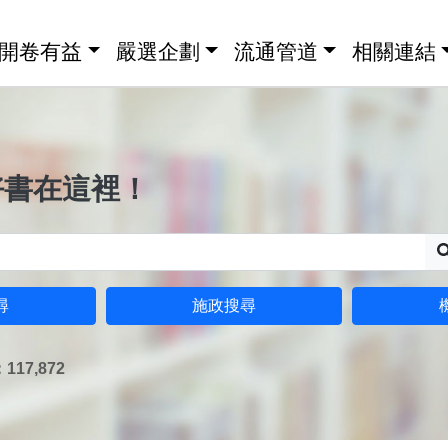
開卷有益
嚴選企劃
流通管道
相關連結
好書在這裡！
尋
施政搜尋
17,872