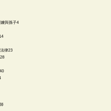
阿公阿嬤與孫子4
14
守護法律23
書28
40
4
師