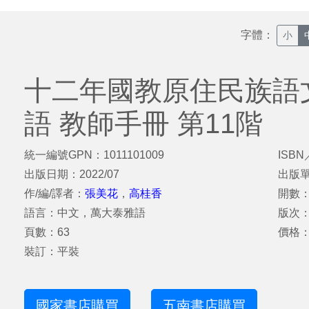
字體：
小
十二年國教原住民族語
語 教師手冊 第11階
統一編號GPN：1011101009
ISBN
出版日期：2022/07
出版
作/編/譯者：
張美花
，
高桂香
開數：
語言：中文，萬大泰雅語
版次
頁數：63
價格：
裝訂：平裝
國家書店購買
五南書店購買