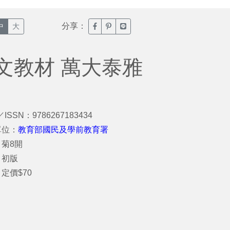
分享：
臉書分享(另開新視窗)
噗浪分享(另開新視窗)
Line分享(另開新視窗)
中
大
文教材 萬大泰雅
／ISSN：9786267183434
單位：
教育部國民及學前教育署
菊8開
：初版
定價$70