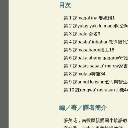
目次
第 1 課magal ina’娶媳婦1
第 2 課yutas yaki lu mago
第 3 課tiralu’命名9
第 4 課pasba’ inbahan教導後代
第 5 課masabaṟux換工18
第 6 課pakalahang gagaṟux
第 7 課patas sasatu’ moṟow家
第 8 課mulata狩獵34
第 9 課aṟinut lu ising乞丐與醫生
第 10 課rengwa’ rasrasun手機4
編／著／譯者簡介
張美花，南投縣親愛國小族語教