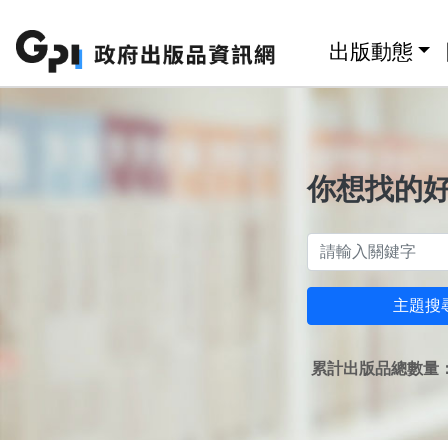
跳至主要內容區塊
:::
出版動態
你想找的
主題搜
累計出版品總數量：1