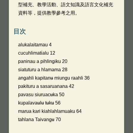
型補充、教學活動、語文知識及語言文化補充
資料等，提供教學參考之用。
目次
alukalaitamau 4
cucuhlimatialu 12
paninau a pihlingiku 20
siatuturu a hlamama 28
angahli kapitanʉ miungu raahli 36
pakituru a sasaruanana 42
pavasu siuruacʉka 50
kupalavaʉlʉ tʉkʉ 56
marua kari kiahlahlamuaku 64
tahlana Taivangʉ 70