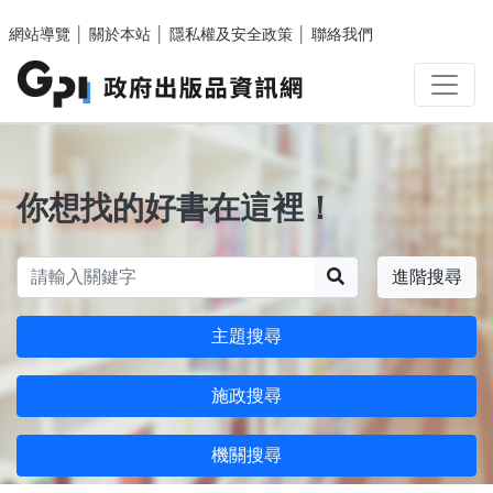
跳至主要內容區塊
網站導覽
│
關於本站
│
隱私權及安全政策
│
聯絡我們
你想找的好書在這裡！
搜尋
進階搜尋
主題搜尋
施政搜尋
機關搜尋