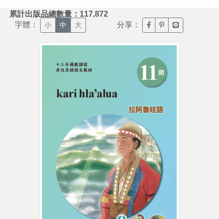
:::
累計出版品總數量：117,872
字體：
分享：
臉書分享(另開新視窗)
噗浪分享(另開新視
Line分享(另
小
中
大