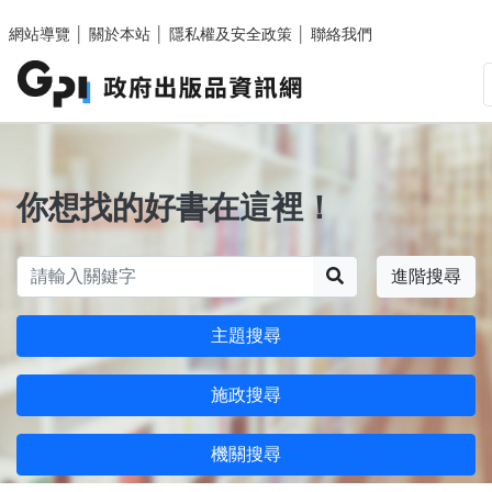
跳至主要內容區塊
網站導覽
│
關於本站
│
隱私權及安全政策
│
聯絡我們
你想找的好書在這裡！
搜尋
進階搜尋
主題搜尋
施政搜尋
機關搜尋