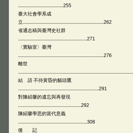
......................................255
臺大社會學系成
立....................................................................262
省通志稿與臺灣史社群
..........................................................271
〈實驗室〉臺灣
........................................................................276
離世
.............................................................................................
結 語 不待黃昏的貓頭鷹
....................................................................291
對陳紹馨的遺忘與再發現
.....................................................292
陳紹馨學思的當代意義
..........................................................308
後 記