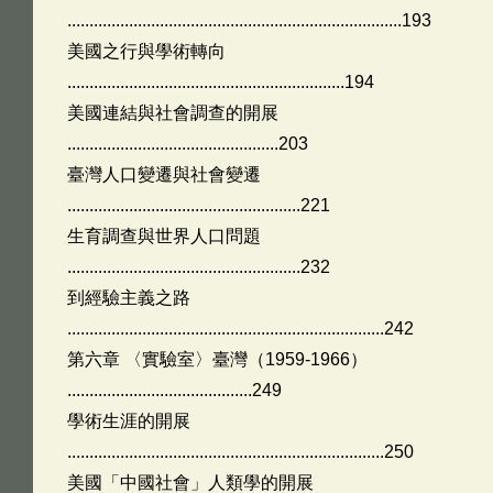
............................................................................193
美國之行與學術轉向
...............................................................194
美國連結與社會調查的開展
................................................203
臺灣人口變遷與社會變遷
.....................................................221
生育調查與世界人口問題
.....................................................232
到經驗主義之路
........................................................................242
第六章 〈實驗室〉臺灣（1959-1966）
..........................................249
學術生涯的開展
........................................................................250
美國「中國社會」人類學的開展