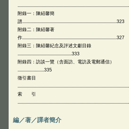
.............................................................................................
附錄一：陳紹馨簡
譜..................................................................................323
附錄二：陳紹馨著
作..................................................................................327
附錄三：陳紹馨紀念及評述文獻目錄
...............................................333
附錄四：訪談一覽（含面訪、電訪及電郵通信）
.......................335
徵引書目
.............................................................................................
索 引
.............................................................................................
編／著／譯者簡介