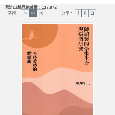
:::
累計出版品總數量：117,872
字體：
分享：
臉書分享(另開新視窗)
噗浪分享(另開新視
Line分享(另
小
中
大