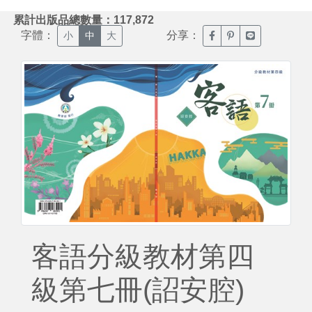
:::
累計出版品總數量：117,872
字體：
分享：
臉書分享(另開新視窗)
噗浪分享(另開新視
Line分享(另
小
中
大
客語分級教材第四
級第七冊(詔安腔)