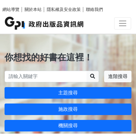
跳至主要內容區塊
網站導覽
│
關於本站
│
隱私權及安全政策
│
聯絡我們
你想找的好書在這裡！
搜尋
進階搜尋
主題搜尋
施政搜尋
機關搜尋