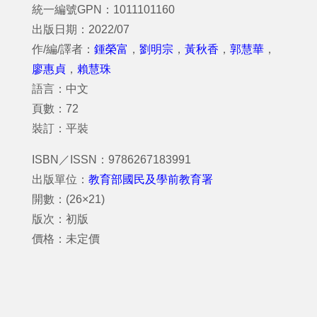
統一編號GPN：1011101160
出版日期：2022/07
作/編/譯者：
鍾榮富
，
劉明宗
，
黃秋香
，
郭慧華
，
廖惠貞
，
賴慧珠
語言：中文
頁數：72
裝訂：平裝
ISBN／ISSN：9786267183991
出版單位：
教育部國民及學前教育署
開數：(26×21)
版次：初版
價格：未定價