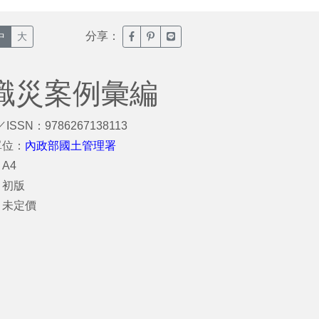
分享：
臉書分享(另開新視窗)
噗浪分享(另開新視窗)
Line分享(另開新視窗)
中
大
程職災案例彙編
／ISSN：9786267138113
單位：
內政部國土管理署
A4
：初版
：未定價