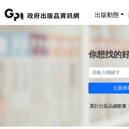
跳至主要內容區塊
:::
出版動態
你想找的
主題搜
累計出版品總數量：1