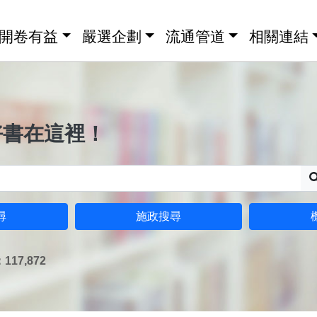
開卷有益
嚴選企劃
流通管道
相關連結
好書在這裡！
尋
施政搜尋
17,872