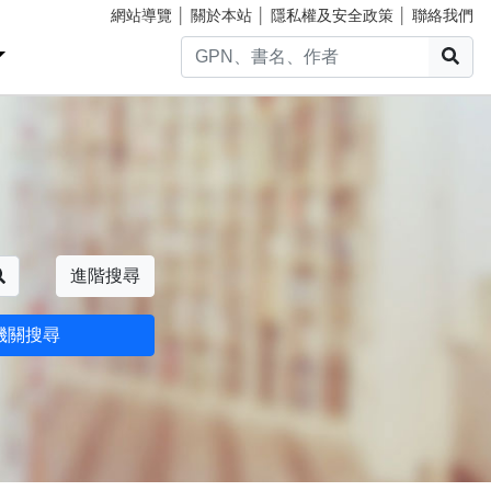
網站導覽
│
關於本站
│
隱私權及安全政策
│
聯絡我們
搜
搜尋
進階搜尋
機關搜尋