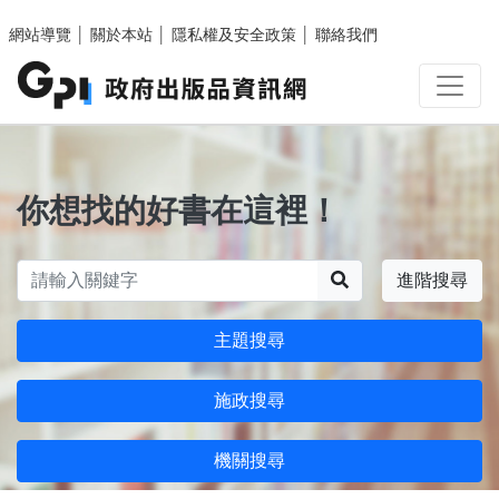
跳至主要內容區塊
網站導覽
│
關於本站
│
隱私權及安全政策
│
聯絡我們
你想找的好書在這裡！
搜尋
進階搜尋
主題搜尋
施政搜尋
機關搜尋