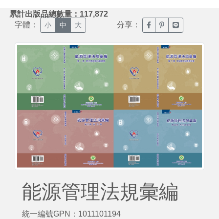
:::
累計出版品總數量：117,872
字體：
分享：
臉書分享(另開新視窗)
噗浪分享(另開新視
Line分享(另
小
中
大
能源管理法規彙編
統一編號GPN：1011101194