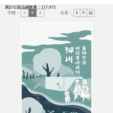
:::
累計出版品總數量：117,872
字體：
分享：
臉書分享(另開新視窗)
噗浪分享(另開新視
Line分享(另
小
中
大