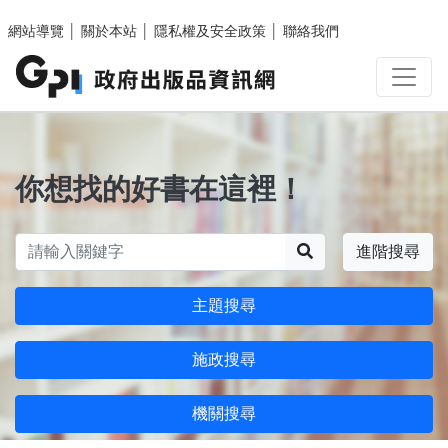
跳至主要內容區塊
網站導覽
│
關於本站
│
隱私權及安全政策
│
聯絡我們
你想找的好書在這裡！
搜尋
進階搜尋
主題搜尋
施政搜尋
機關搜尋