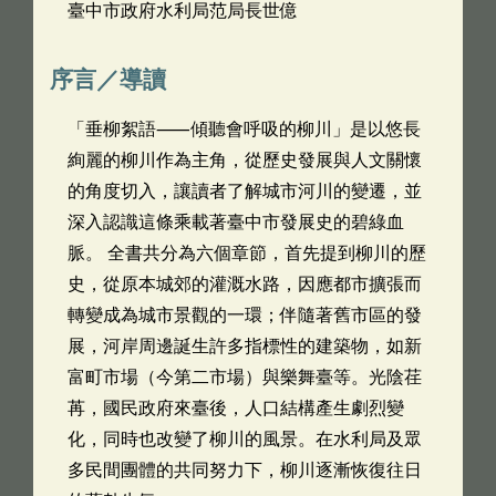
臺中市政府水利局范局長世億
序言／導讀
「垂柳絮語⸺傾聽會呼吸的柳川」是以悠長
絢麗的柳川作為主角，從歷史發展與人文關懷
的角度切入，讓讀者了解城市河川的變遷，並
深入認識這條乘載著臺中市發展史的碧綠血
脈。 全書共分為六個章節，首先提到柳川的歷
史，從原本城郊的灌溉水路，因應都市擴張而
轉變成為城市景觀的一環；伴隨著舊市區的發
展，河岸周邊誕生許多指標性的建築物，如新
富町市場（今第二市場）與樂舞臺等。光陰荏
苒，國民政府來臺後，人口結構產生劇烈變
化，同時也改變了柳川的風景。在水利局及眾
多民間團體的共同努力下，柳川逐漸恢復往日