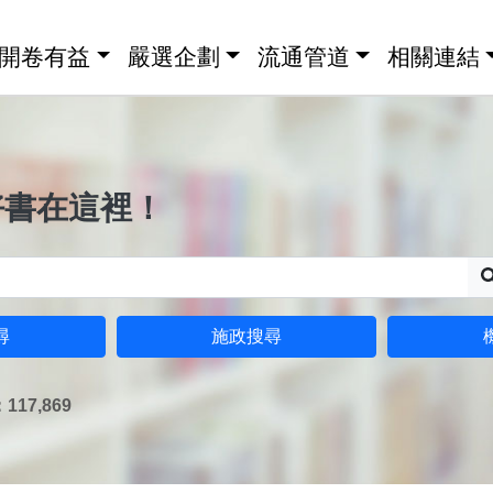
開卷有益
嚴選企劃
流通管道
相關連結
好書在這裡！
尋
施政搜尋
17,869