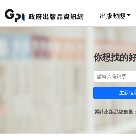
跳至主要內容區塊
:::
出版動態
你想找的
主題搜
累計出版品總數量：1