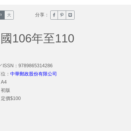
分享：
臉書分享(另開新視窗)
噗浪分享(另開新視窗)
Line分享(另開新視窗)
中
大
106年至110
／ISSN：9789865314286
單位：
中華郵政股份有限公司
A4
：初版
定價$100