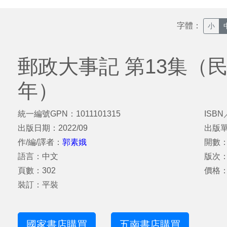
字體：
小
郵政大事記 第13集（民國
年）
統一編號GPN：1011101315
ISBN
出版日期：2022/09
出版
作/編/譯者：
郭素娥
開數：
語言：中文
版次
頁數：302
價格：
裝訂：平裝
國家書店購買
五南書店購買