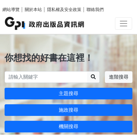
跳至主要內容區塊
網站導覽
│
關於本站
│
隱私權及安全政策
│
聯絡我們
你想找的好書在這裡！
搜尋
進階搜尋
主題搜尋
施政搜尋
機關搜尋