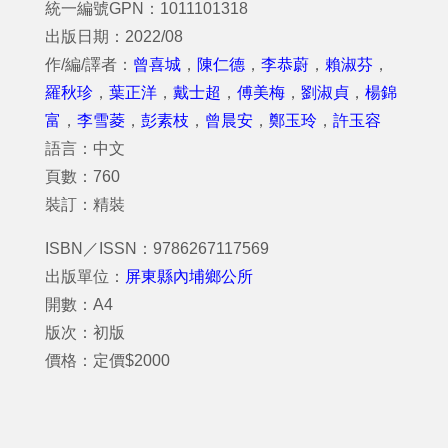
統一編號GPN：1011101318
出版日期：2022/08
作/編/譯者：
曾喜城
，
陳仁德
，
李恭蔚
，
賴淑芬
，
羅秋珍
，
葉正洋
，
戴士超
，
傅美梅
，
劉淑貞
，
楊錦
富
，
李雪菱
，
彭素枝
，
曾晨安
，
鄭玉玲
，
許玉容
語言：中文
頁數：760
裝訂：精裝
ISBN／ISSN：9786267117569
出版單位：
屏東縣內埔鄉公所
開數：A4
版次：初版
價格：定價$2000