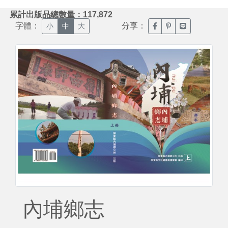
:::
累計出版品總數量：117,872
字體：
分享：
臉書分享(另開新視窗)
噗浪分享(另開新視
Line分享(另
小
中
大
內埔鄉志