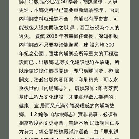
誌》出版 迄今已近 50 寒暑，物換星移，人事
更迭，本鄉史料早已需要重新編纂整理， 否則
內埔鄉史料就殘缺不全，內埔沒有歷史書，可
能被後人譏笑而嗤之以 鼻，甚至被視為今人的
過失。 慶鎮 2018 年有幸擔任鄉長，深知推動
內埔鄉政不只要整治龍頸溪，建 設六堆 300
年紀念公園，遷建內埔鄉公所等重大的工程建
設而已，出版鄉 志等文化建設也迫在眉睫。所
以慶鎮從擔任鄉長開始，即思廣闢財源，樽 節
開支，務必出版內容翔實，印刷精美，可以永
垂後世的《內埔鄉志》。 慶鎮深知 : 唯有落實
基礎工程及文化建設，才能實現鄉民期待的 :
健康、宜 居而又充滿幸福榮耀感的內埔新故
鄉。 1 2 編修《內埔鄉志》實非易事，必須有
相當程度的文史專業，幸經本所 民政課同仁多
方努力，經公開招標嚴謹評選後，由「屏東縣