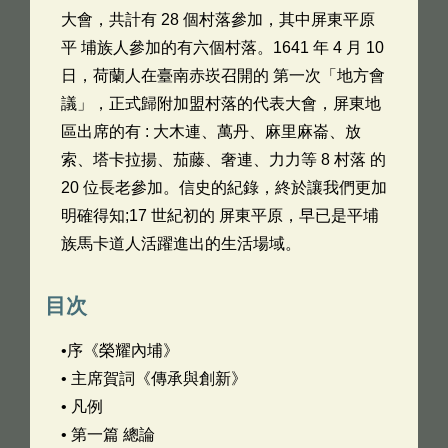
大會，共計有 28 個村落參加，其中屏東平原
平 埔族人參加的有六個村落。1641 年 4 月 10
日，荷蘭人在臺南赤崁召開的 第一次「地方會
議」，正式歸附加盟村落的代表大會，屏東地
區出席的有 : 大木連、萬丹、麻里麻崙、放
索、塔卡拉揚、茄藤、奢連、力力等 8 村落 的
20 位長老參加。信史的紀錄，終於讓我們更加
明確得知;17 世紀初的 屏東平原，早已是平埔
族馬卡道人活躍進出的生活場域。
目次
•序《榮耀內埔》
• 主席賀詞《傳承與創新》
• 凡例
• 第一篇 總論