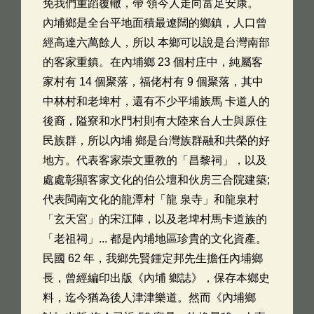
免我們重蹈覆轍，帶 領今人走向富足安康。
內埔鄉是全台平地面積最遼闊的鄉鎮，人口曾
經高達六萬餘人，所以 本鄉可以說是台灣南部
的客家重鎮。在內埔鄉 23 個村庄中，純屬客
家村有 14 個聚落，福佬村有 9 個聚落，其中
中林村和老埤村，還有不少平埔族馬 卡道人的
後裔，隘寮和水門村則有大陸來台人士與原住
民族群，所以內埔 鄉是台灣族群融和共榮的好
地方。代表客家崇文重教的「昌黎祠」，以及
處處彰顯客家文化的伯公壇和伙房三合院建築;
代表閩南文化的龍潭村「龍 泉寺」和龍泉村
「玄天宮」的宋江陣，以及老埤村馬卡道族的
「老祖祠」... 都是內埔地區珍貴的文化資產。
民國 62 年，我鄉先賢鍾定邦先生擔任內埔鄉
長，曾經編印出版《內埔 鄉誌》，保存本鄉史
料，迄今猶為後人津津樂道。然而《內埔鄉