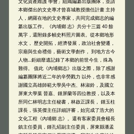
文化資產維護 學會」組織編纂出版團隊，並請
本鄉傑出的文史專才曾喜城教授擔任計畫 主持
人，網羅在地的文史專家，共同完成鄉志的編
纂出版工作。《內埔鄉 志》共分十三篇 40 餘
萬字，還附錄多幀史料照片圖表。從本鄉地形
水文， 歷史開拓，經濟發展，政治社會變遷，
宗廟與生命禮俗，藝術文學創作， 到地方古今
人物...鉅細靡遺記錄了本鄉的前世今生，殊為
難得。 值此《內埔鄉志》出版之際，除了感謝
編纂團隊將近二年的辛勞戮力 以外，也非常感
謝國立高雄師範大學吳中杰、林淑鈴，及國立
屏東大學葉 晉嘉、鍾屏蘭等四位教授，以及本
所同仁林明志主任秘書，林啟正課長， 鍾玉柱
課長，張英傑主任詳細評審，始完成了浩大的
文化工程《內埔鄉 志》。還有客家委員會楊長
鎮主任委員，鍾孔炤副主任委員，屏東縣潘孟