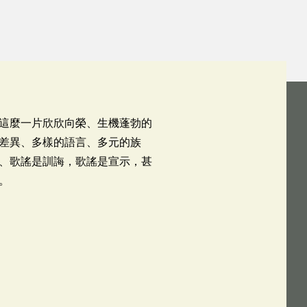
這麼一片欣欣向榮、生機蓬勃的
差異、多樣的語言、多元的族
、歌謠是訓誨，歌謠是宣示，甚
。