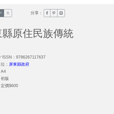
分享：
臉書分享(另開新視窗)
噗浪分享(另開新視窗)
Line分享(另開新視窗)
中
大
東縣原住民族傳統
／ISSN：9786267117637
單位：
屏東縣政府
A4
：初版
定價$600