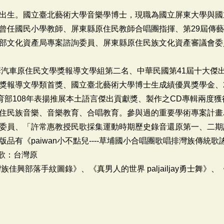
出生。國立臺北藝術大學音樂學博士，現職為國立屏東大學與國
曾任國民小學教師、屏東縣原住民教師合唱團指揮、第29屆傳
部文化資產局專案諮詢委員、屏東縣原住民族文化資產審議會委
華汽車原住民文學獎報導文學組第二名、中華民國第41屆十大傑出
獎報導文學類首獎、國立臺北藝術大學博士生成績優異獎學金、2
育部108年表揚推展本土語言傑出貢獻獎、製作之CD專輯兩度
住民族音樂、音樂教育、合唱教育。參與過的重要學術專案計畫
委員、「許常惠教授民歌採集運動時期歷史錄音還原第一、二期
品有《paiwan小不點兒----草埔國小合唱團歌唱排灣族傳統
之歌：台灣原
佳興部落手紋圖錄》、《真男人的世界 paljailjay勇士舞》
史