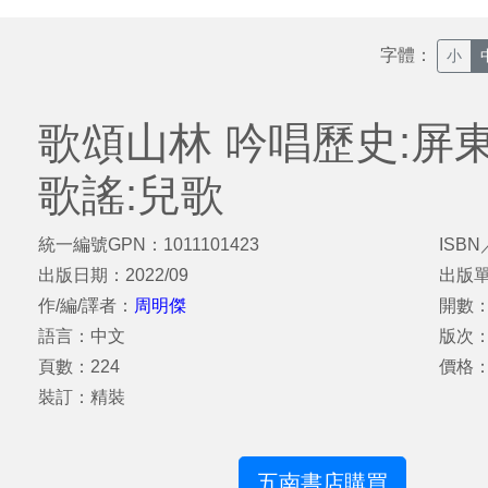
字體：
小
歌頌山林 吟唱歷史:屏
歌謠:兒歌
統一編號GPN：1011101423
ISBN
出版日期：2022/09
出版
作/編/譯者：
周明傑
開數：
語言：中文
版次
頁數：224
價格：
裝訂：精裝
五南書店購買