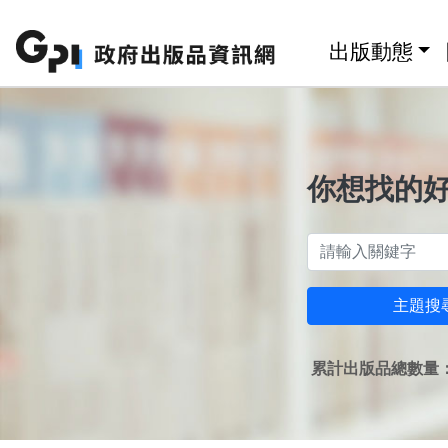
跳至主要內容區塊
:::
出版動態
你想找的
主題搜
累計出版品總數量：1