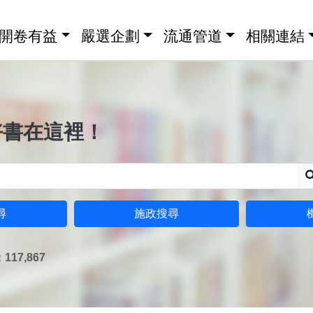
開卷有益
嚴選企劃
流通管道
相關連結
好書在這裡！
尋
施政搜尋
17,867