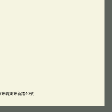
縣來義鄉來新路40號