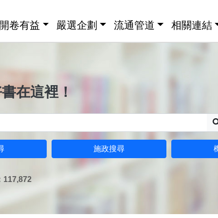
開卷有益
嚴選企劃
流通管道
相關連結
好書在這裡！
尋
施政搜尋
17,872