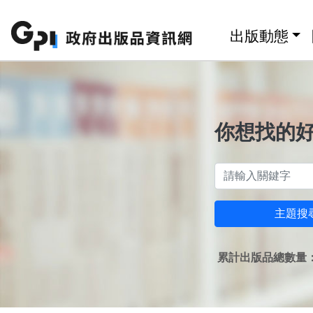
跳至主要內容區塊
:::
出版動態
你想找的
主題搜
累計出版品總數量：1