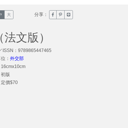
分享：
臉書分享(另開新視窗)
噗浪分享(另開新視窗)
Line分享(另開新視窗)
中
大
冊（法文版）
／ISSN：9789865447465
單位：
外交部
6cmx10cm
：初版
定價$70