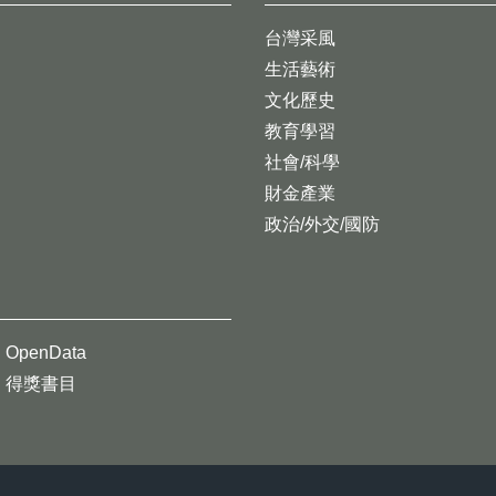
台灣采風
生活藝術
文化歷史
教育學習
社會/科學
財金產業
政治/外交/國防
OpenData
得獎書目