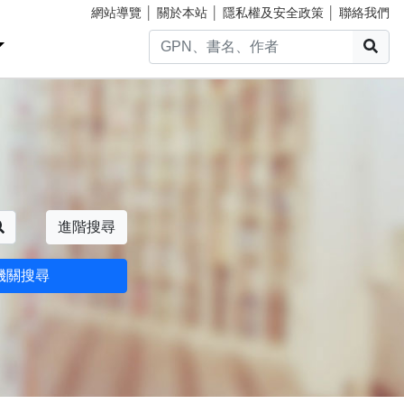
網站導覽
│
關於本站
│
隱私權及安全政策
│
聯絡我們
搜
搜尋
進階搜尋
機關搜尋