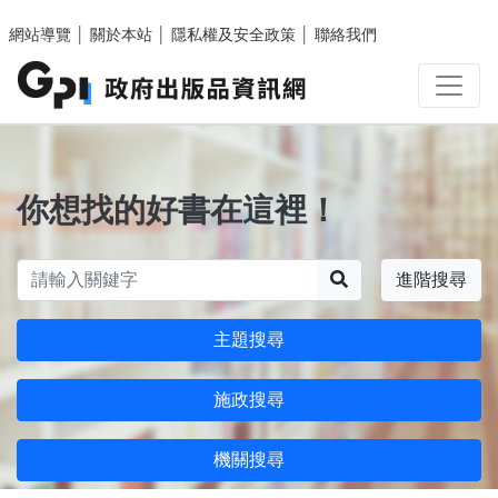
跳至主要內容區塊
網站導覽
│
關於本站
│
隱私權及安全政策
│
聯絡我們
你想找的好書在這裡！
搜尋
進階搜尋
主題搜尋
施政搜尋
機關搜尋