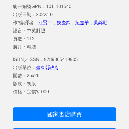
統一編號GPN：1011101540
出版日期：2022/10
作/編/譯者：
江賢二
，
饒慶鈴
，
紀嘉華
，
吳錦勳
語言：中英對照
頁數：112
裝訂：精裝
ISBN／ISSN：9789865419905
出版單位：
臺東縣政府
開數：25x26
版次：初版
價格：定價$1000
國家書店購買