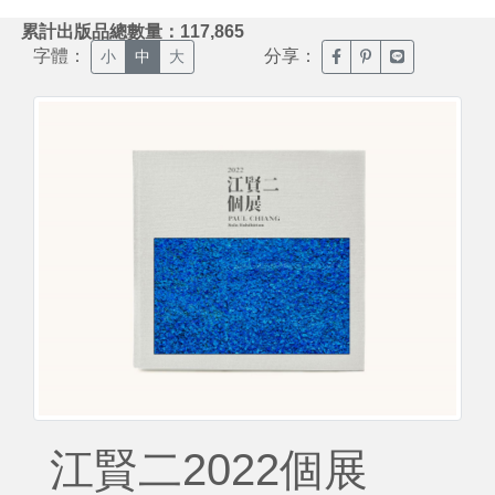
:::
累計出版品總數量：117,865
字體：
分享：
臉書分享(另開新視窗)
噗浪分享(另開新視
Line分享(另
小
中
大
江賢二2022個展