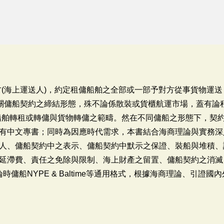
一方(海上運送人)，約定租傭船舶之全部或一部予對方從事貨物運送
關傭船契約之締結形態，殊不論係散裝或貨櫃航運市場，蓋有論程傭船(
涉及船舶轉租或轉傭與貨物轉傭之範疇。然在不同傭船之形態下，契
有中文專書；同時為因應時代需求，本書結合海商理論與實務深
人、傭船契約中之表示、傭船契約中默示之保證、裝船與堆積、
延滯費、責任之免除與限制、海上財產之留置、傭船契約之消滅
論時傭船NYPE & Baltime等通用格式，根據海商理論、引證