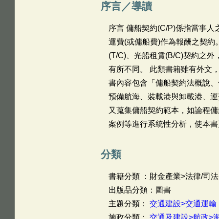
序言／導讀
序言 傭船契約(C/P)係指當
運費(或傭船費)作為報酬之契約
(T/C)、光船租賃(B/C)
有所不同。 此類書籍雖有外文
書內容包含「傭船契約法概說、
預備航海、裝載港與卸載港、運
又蒐集傭船契約範本，如論程傭船 G
案例等進行系統性分析，使本書
分類
書籍分類 ：財金產業>法律/司法
出版品分類：圖書
主題分類：
交通建設>交通運輸
施政分類：
交通及建設>航政>