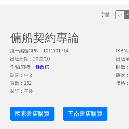
字體：
小
傭船契約專論
統一編號GPN：1011101714
ISBN
出版日期：2022/10
出版
作/編/譯者：
鍾政棋
開數：
語言：中文
版次
頁數：162
價格：
裝訂：平裝
國家書店購買
五南書店購買