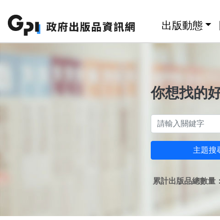
跳至主要內容區塊
:::
出版動態
你想找的
主題搜
累計出版品總數量：1