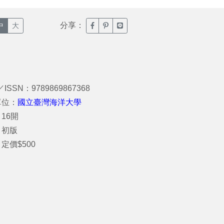
分享：
臉書分享(另開新視窗)
噗浪分享(另開新視窗)
Line分享(另開新視窗)
中
大
／ISSN：9789869867368
單位：
國立臺灣海洋大學
16開
：初版
定價$500