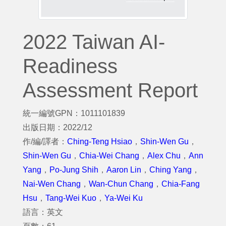
2022 Taiwan AI-
Readiness
Assessment Report
統一編號GPN：1011101839
出版日期：2022/12
作/編/譯者：
Ching-Teng Hsiao
，
Shin-Wen Gu
，
Shin-Wen Gu
，
Chia-Wei Chang
，
Alex Chu
，
Ann
Yang
，
Po-Jung Shih
，
Aaron Lin
，
Ching Yang
，
Nai-Wen Chang
，
Wan-Chun Chang
，
Chia-Fang
Hsu
，
Tang-Wei Kuo
，
Ya-Wei Ku
語言：英文