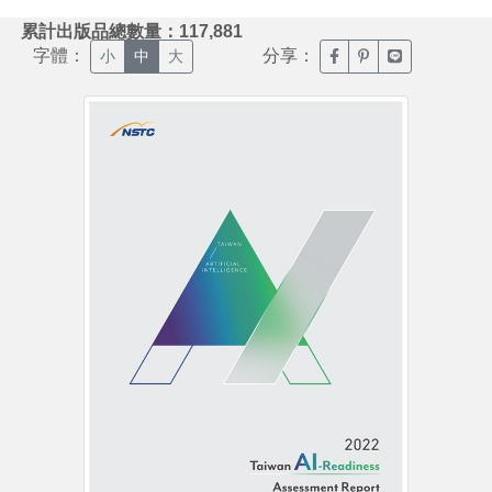
:::
累計出版品總數量：117,881
字體：
分享：
臉書分享(另開新視窗)
噗浪分享(另開新視
Line分享(另
小
中
大