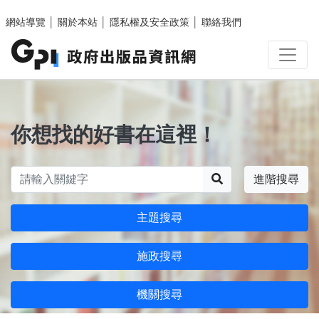
跳至主要內容區塊
網站導覽
│
關於本站
│
隱私權及安全政策
│
聯絡我們
你想找的好書在這裡！
搜尋
進階搜尋
主題搜尋
施政搜尋
機關搜尋