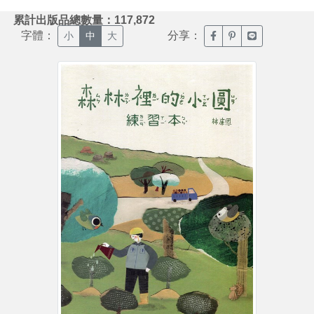
:::
累計出版品總數量：117,872
字體：
分享：
臉書分享(另開新視窗)
噗浪分享(另開新視
Line分享(另
小
中
大