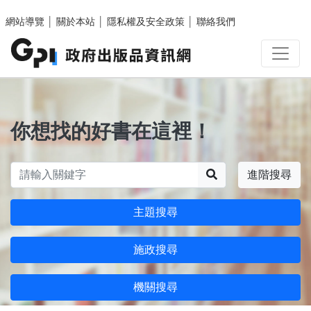
跳至主要內容區塊
網站導覽
│
關於本站
│
隱私權及安全政策
│
聯絡我們
你想找的好書在這裡！
搜尋
進階搜尋
主題搜尋
施政搜尋
機關搜尋