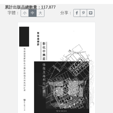
:::
累計出版品總數量：117,877
字體：
分享：
臉書分享(另開新視窗)
噗浪分享(另開新視
Line分享(另
小
中
大