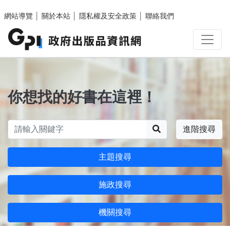
跳至主要內容區塊
網站導覽
│
關於本站
│
隱私權及安全政策
│
聯絡我們
你想找的好書在這裡！
搜尋
進階搜尋
主題搜尋
施政搜尋
機關搜尋