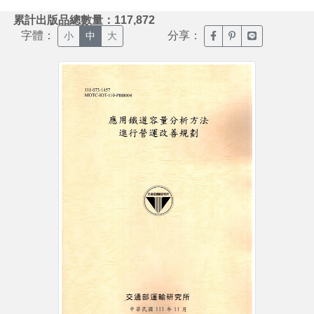
:::
累計出版品總數量：117,872
字體：
分享：
臉書分享(另開新視窗)
噗浪分享(另開新視
Line分享(另
小
中
大