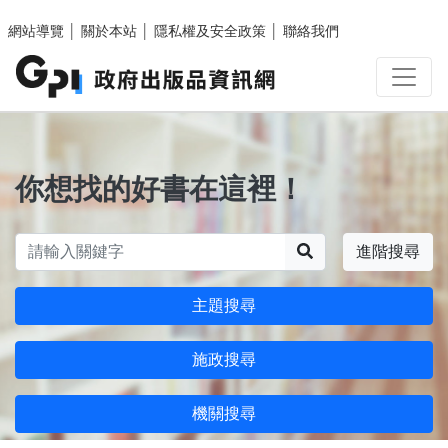
跳至主要內容區塊
網站導覽
│
關於本站
│
隱私權及安全政策
│
聯絡我們
你想找的好書在這裡！
搜尋
進階搜尋
主題搜尋
施政搜尋
機關搜尋