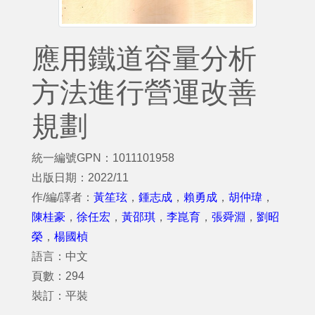
應用鐵道容量分析
方法進行營運改善
規劃
統一編號GPN：1011101958
出版日期：2022/11
作/編/譯者：
黃笙玹
，
鍾志成
，
賴勇成
，
胡仲瑋
，
陳桂豪
，
徐任宏
，
黃邵琪
，
李崑育
，
張舜淵
，
劉昭
榮
，
楊國楨
語言：中文
頁數：294
裝訂：平裝