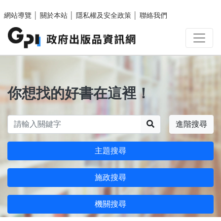
跳至主要內容區塊
網站導覽
│
關於本站
│
隱私權及安全政策
│
聯絡我們
你想找的好書在這裡！
搜尋
進階搜尋
主題搜尋
施政搜尋
機關搜尋