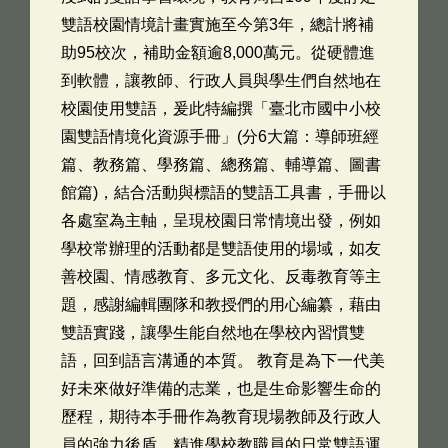
雙語校園情境計畫實施至今第3年，總計將補
助95校次，補助金額逾8,000萬元。從硬體進
到軟體，讓教師、行政人員與學生們自然地在
校園使用雙語，爰此特編撰「臺北市國中小校
園雙語情境化資源手冊」(分6大篇：導師班經
篇、教務篇、學務篇、總務篇、輔導篇、圖書
館篇)，結合活動與標語的雙語工具書，手冊以
各處室為主軸，呈現校園日常情境出發，例如
學校常辦理的活動都是雙語使用的場域，如友
善校園、情感教育、多元文化、反毒教育等主
題，感謝編輯團隊和教授們的用心編纂，藉由
雙語實踐，讓學生能自然地在學校內習慣雙
語，回到語言溝通的本質。 教育是為下一代美
好未來做好準備的志業，也是生命影響生命的
歷程，期待本手冊作為教育現場教師及行政人
員的強力後盾，精進學校教職員的日常雙語運