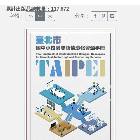
:::
累計出版品總數量：117,872
字體：
分享：
臉書分享(另開新視窗)
噗浪分享(另開新視
Line分享(另
小
中
大