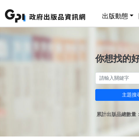
跳至主要內容區塊
:::
出版動態
你想找的
主題搜
累計出版品總數量：1