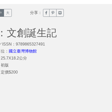
分享：
臉書分享(另開新視窗)
噗浪分享(另開新視窗)
Line分享(另開新視窗)
中
大
：文創誕生記
／ISSN：9789865327491
單位：
國立臺灣博物館
5.7X18.2公分
：初版
定價$200