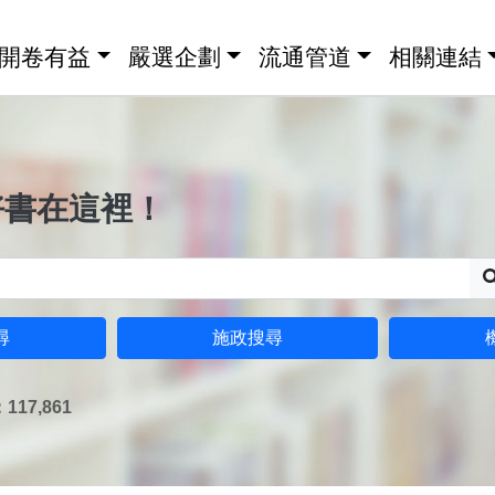
開卷有益
嚴選企劃
流通管道
相關連結
好書在這裡！
尋
施政搜尋
17,861