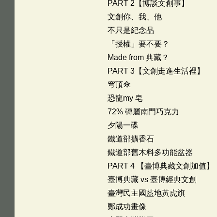
PART 2【博談文創事】
文創你、我、他
不只是紀念品
「授權」要不要？
Made from 典藏？
PART 3【文創走進生活裡】
穹頂傘
恐龍my 皂
72% 磚屬南門巧克力
夕陽一碟
鐵道部擴香石
鐵道部舊木料多功能盆器
PART 4 【臺博典藏文創加值】
臺博典藏 vs 臺博經典文創
臺灣民主國藍地黃虎旗
鄭成功畫像