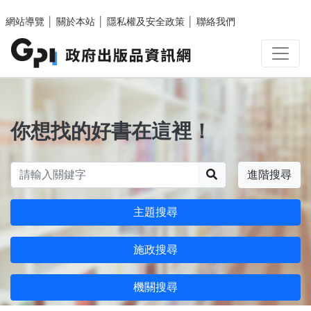
跳至主要內容區塊
網站導覽
│
關於本站
│
隱私權及安全政策
│
聯絡我們
你想找的好書在這裡！
搜尋
進階搜尋
主題搜尋
施政搜尋
機關搜尋