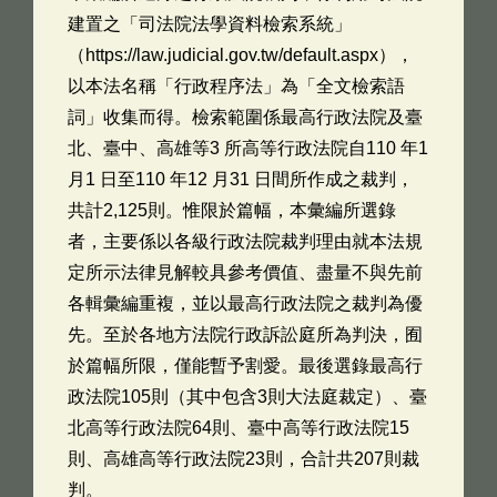
建置之「司法院法學資料檢索系統」
（https://law.judicial.gov.tw/default.aspx），
以本法名稱「行政程序法」為「全文檢索語
詞」收集而得。檢索範圍係最高行政法院及臺
北、臺中、高雄等3 所高等行政法院自110 年1
月1 日至110 年12 月31 日間所作成之裁判，
共計2,125則。惟限於篇幅，本彙編所選錄
者，主要係以各級行政法院裁判理由就本法規
定所示法律見解較具參考價值、盡量不與先前
各輯彙編重複，並以最高行政法院之裁判為優
先。至於各地方法院行政訴訟庭所為判決，囿
於篇幅所限，僅能暫予割愛。最後選錄最高行
政法院105則（其中包含3則大法庭裁定）、臺
北高等行政法院64則、臺中高等行政法院15
則、高雄高等行政法院23則，合計共207則裁
判。