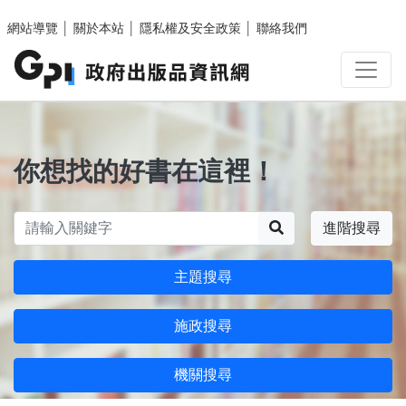
跳至主要內容區塊
網站導覽
│
關於本站
│
隱私權及安全政策
│
聯絡我們
你想找的好書在這裡！
搜尋
進階搜尋
主題搜尋
施政搜尋
機關搜尋