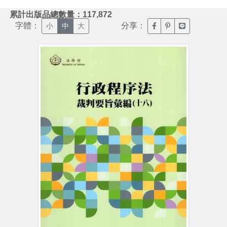
:::
累計出版品總數量：117,872
字體：
分享：
臉書分享(另開新視窗)
噗浪分享(另開新視
Line分享(另
小
中
大