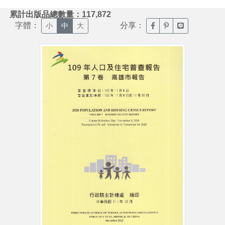
:::
累計出版品總數量：117,872
字體：
分享：
臉書分享(另開新視窗)
噗浪分享(另開新視
Line分享(另
小
中
大