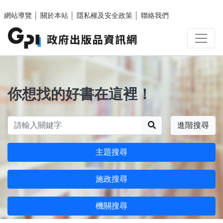
跳至主要內容區塊
網站導覽
│
關於本站
│
隱私權及安全政策
│
聯絡我們
你想找的好書在這裡！
搜尋
進階搜尋
主題搜尋
施政搜尋
機關搜尋