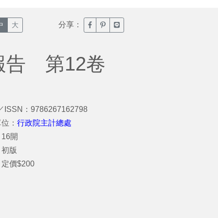
分享：
臉書分享(另開新視窗)
噗浪分享(另開新視窗)
Line分享(另開新視窗)
中
大
報告 第12卷
／ISSN：9786267162798
單位：
行政院主計總處
16開
：初版
定價$200