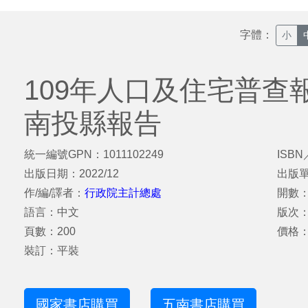
字體：
小
109年人口及住宅普查
南投縣報告
統一編號GPN：1011102249
ISBN
出版日期：2022/12
出版
作/編/譯者：
行政院主計總處
開數：
語言：中文
版次
頁數：200
價格：
裝訂：平裝
國家書店購買
五南書店購買