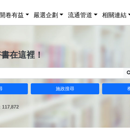
開卷有益
嚴選企劃
流通管道
相關連結
好書在這裡！
尋
施政搜尋
17,872