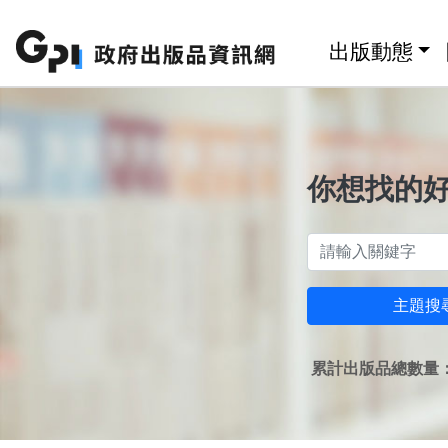
跳至主要內容區塊
:::
出版動態
你想找的
主題搜
累計出版品總數量：1