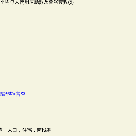
平均每人使用房廳數及衛浴套數(5)
樣調查>普查
普查，人口，住宅，南投縣