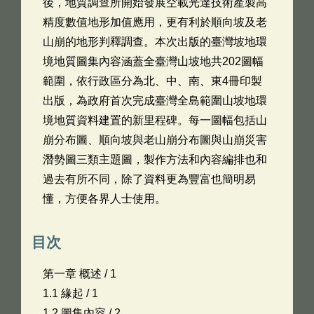
後，地質調查所開始發展空載光達技術產製高
精度數值地形加值應用，更有利於順向坡及老
山崩的地形判釋調查。本次出版的臺灣坡地環
境地質圖集內容涵蓋全臺灣山坡地共202圖幅
範圍，依行政區分為北、中、南、東4冊印製
出版，為政府首次完成臺灣全島範圍山坡地環
境地質資料建置的新里程碑。每一圖幅包括山
崩分布圖、順向坡與老山崩分布圖與山崩災害
潛勢圖三類主題圖，製作方法和內容編排也和
過去有所不同，除了資料更為豐富也簡明易
懂，方便各界人士使用。
目次
第一章 概述 / 1
1.1 緣起 / 1
1.2 圖集內容 / 2