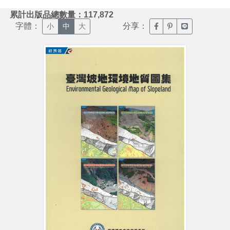
:::
累計出版品總數量：117,872
字體：
分享：
臉書分享(另開新視窗)
噗浪分享(另開新視
Line分享(另
小
中
大