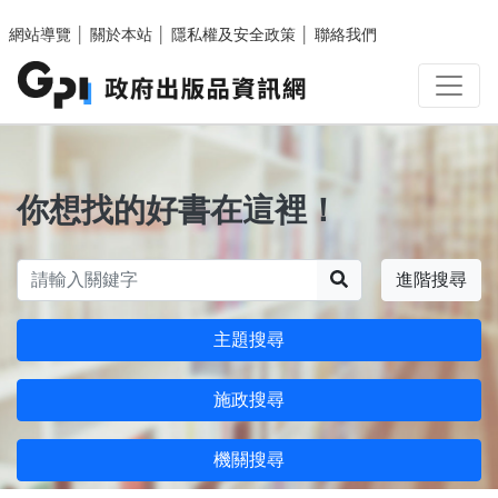
跳至主要內容區塊
網站導覽
│
關於本站
│
隱私權及安全政策
│
聯絡我們
你想找的好書在這裡！
搜尋
進階搜尋
主題搜尋
施政搜尋
機關搜尋