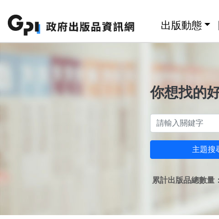
跳至主要內容區塊
:::
出版動態
你想找的
主題搜
累計出版品總數量：1