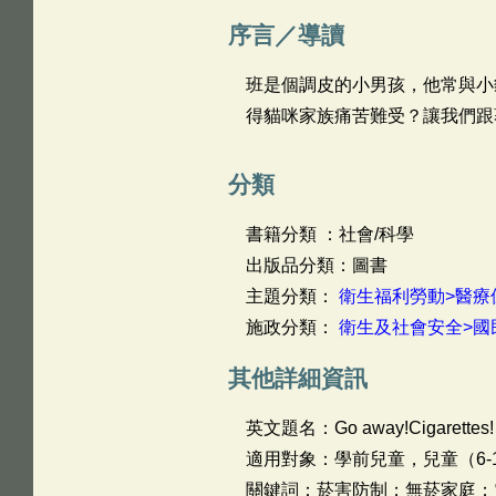
序言／導讀
班是個調皮的小男孩，他常與小
得貓咪家族痛苦難受？讓我們跟
分類
書籍分類 ：社會/科學
出版品分類：圖書
主題分類：
衛生福利勞動>醫療
施政分類：
衛生及社會安全>國
其他詳細資訊
英文題名：
Go away!Cigarettes!
適用對象：學前兒童，兒童（6-
關鍵詞：菸害防制；無菸家庭；