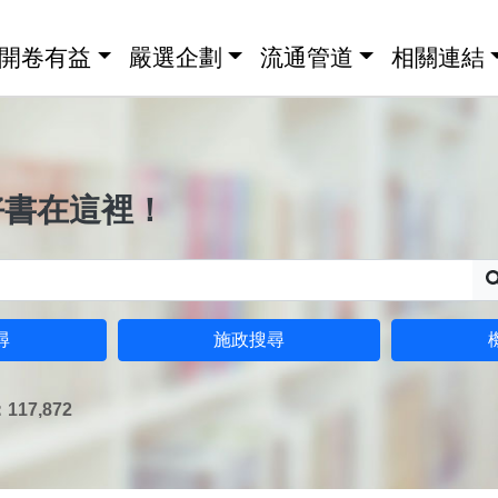
開卷有益
嚴選企劃
流通管道
相關連結
好書在這裡！
尋
施政搜尋
17,872