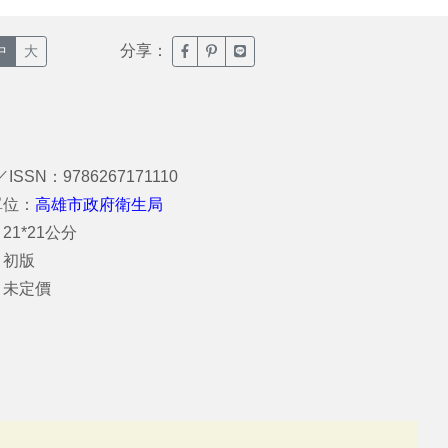
分享：
臉書分享(另開新視窗)
噗浪分享(另開新視窗)
Line分享(另開新視窗)
中
大
／ISSN：9786267171110
單位：
高雄市政府衛生局
21*21公分
：初版
：未定價