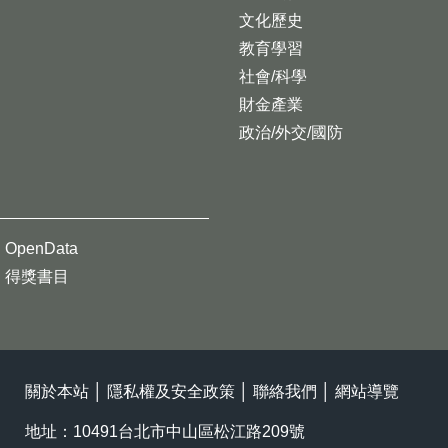
文化歷史
教育學習
社會/科學
財金產業
政治/外交/國防
OpenData
得獎書目
關於本站
│
隱私權及安全政策
│
聯絡我們
│
網站導覽
地址：10491台北市中山區松江路209號