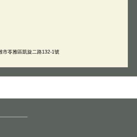
雄市苓雅區凱旋二路132-1號