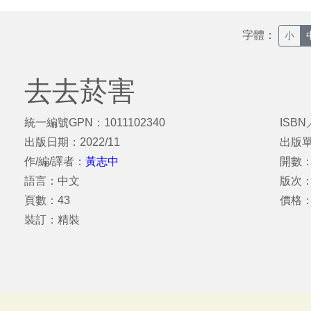
字體：
小
去去菸害
統一編號GPN：1011102340
ISBN
出版日期：2022/11
出版
作/編/譯者：
黃志中
開數：
語言：中文
版次
頁數：43
價格
裝訂：精裝