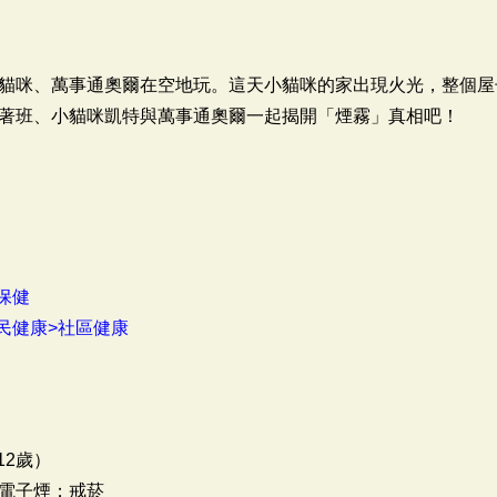
貓咪、萬事通奧爾在空地玩。這天小貓咪的家出現火光，整個屋
著班、小貓咪凱特與萬事通奧爾一起揭開「煙霧」真相吧！
保健
民健康>社區健康
12歲）
電子煙；戒菸