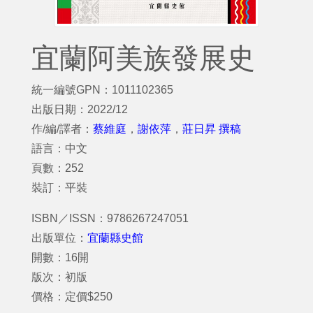
宜蘭阿美族發展史
統一編號GPN：1011102365
出版日期：2022/12
作/編/譯者：
蔡維庭
，
謝依萍
，
莊日昇 撰稿
語言：中文
頁數：252
裝訂：平裝
ISBN／ISSN：9786267247051
出版單位：
宜蘭縣史館
開數：16開
版次：初版
價格：定價$250