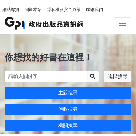
跳至主要內容區塊
網站導覽
│
關於本站
│
隱私權及安全政策
│
聯絡我們
你想找的好書在這裡！
搜尋
進階搜尋
主題搜尋
施政搜尋
機關搜尋