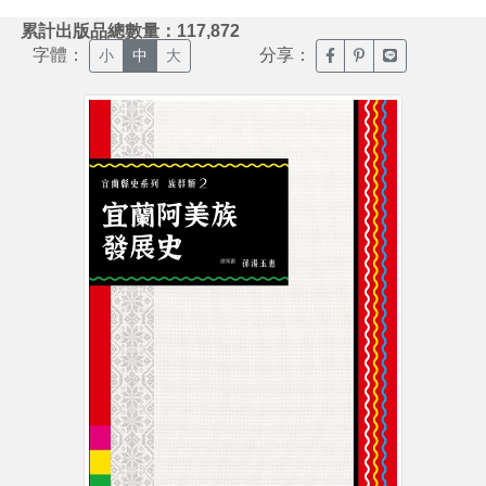
:::
累計出版品總數量：117,872
字體：
分享：
臉書分享(另開新視窗)
噗浪分享(另開新視
Line分享(另
小
中
大