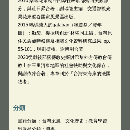
2010 踏尋花東縱谷的原住民族部落阿美族部
分，與莊日昇合著，謝瑞隆主編，交通部觀光
局花東縱谷國家風景區出版。
2015 噶瑪蘭人的qataban（獵首祭／豐年
節）：斷裂、復振與創新”林曜同主編，台灣原
住民族歲時祭儀及相關文化資料研究成果, pp.
55-101，與劉璧榛、謝博剛合著
2020從戰後部落傳教史探討巴黎外方傳教會傳
教士在玉里河東地區的社會扶助與文化保存，
與謝依萍合著，專章刊於「台灣東海岸的法國
牧者」
分類
書籍分類 ：台灣采風；文化歷史；教育學習
出版品分類：圖書