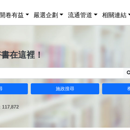
開卷有益
嚴選企劃
流通管道
相關連結
好書在這裡！
尋
施政搜尋
17,872