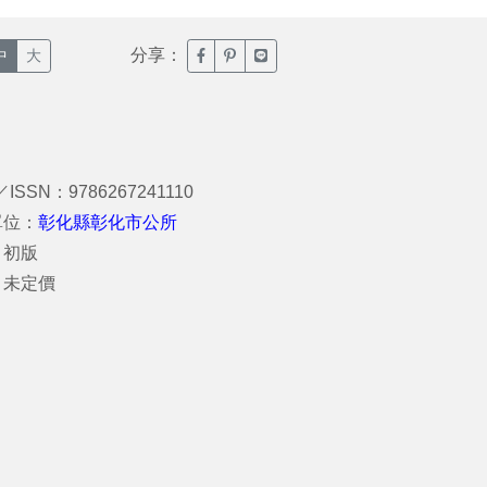
分享：
臉書分享(另開新視窗)
噗浪分享(另開新視窗)
Line分享(另開新視窗)
中
大
／ISSN：9786267241110
單位：
彰化縣彰化市公所
：初版
：未定價