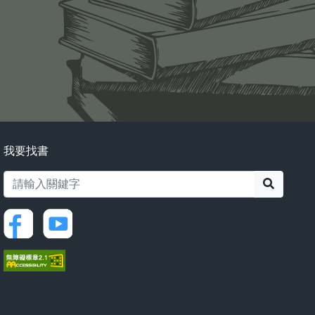
我要找書
搜尋