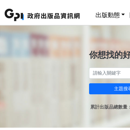
跳至主要內容區塊
:::
出版動態
你想找的
主題搜
累計出版品總數量：1