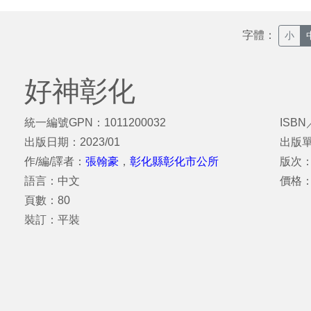
字體：
小
好神彰化
統一編號GPN：1011200032
ISBN
出版日期：2023/01
出版
作/編/譯者：
張翰豪
，
彰化縣彰化市公所
版次
語言：中文
價格
頁數：80
裝訂：平裝