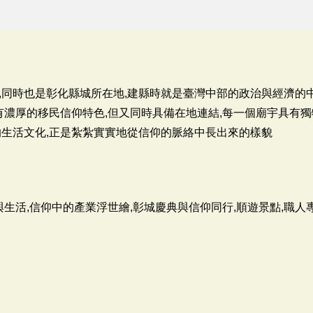
,同時也是彰化縣城所在地,建縣時就是臺灣中部的政治與經濟的
有濃厚的移民信仰特色,但又同時具備在地連結,每一個廟宇具有
的生活文化,正是紮紮實實地從信仰的脈絡中長出來的樣貌
與生活,信仰中的產業浮世繪,彰城慶典與信仰同行,順遊景點,職人