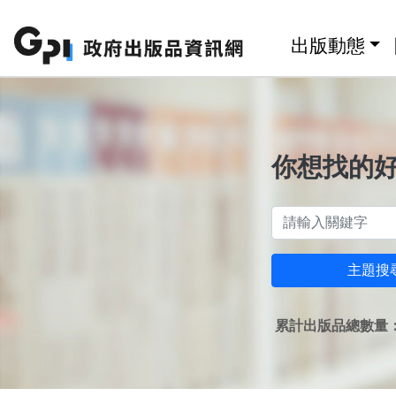
跳至主要內容區塊
:::
出版動態
你想找的
主題搜
累計出版品總數量：1