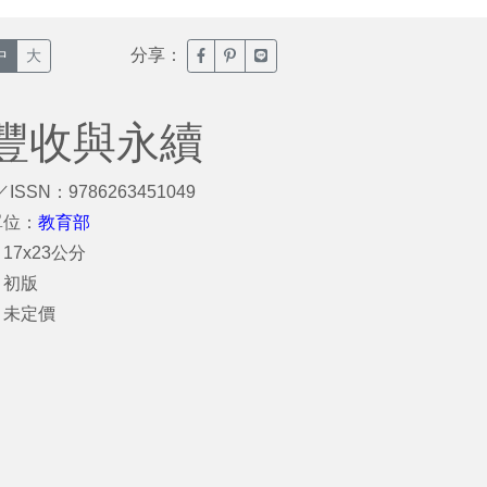
分享：
臉書分享(另開新視窗)
噗浪分享(另開新視窗)
Line分享(另開新視窗)
中
大
豐收與永續
／ISSN：9786263451049
單位：
教育部
17x23公分
：初版
：未定價