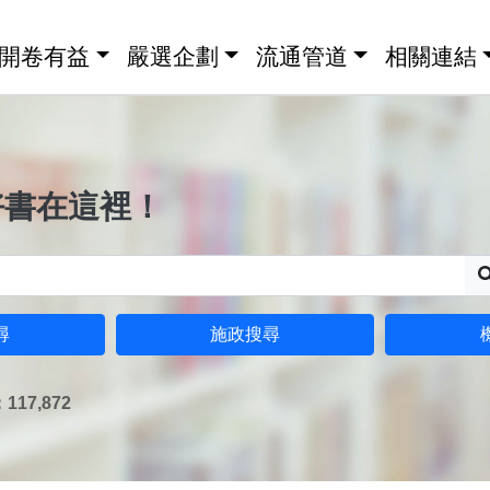
開卷有益
嚴選企劃
流通管道
相關連結
好書在這裡！
尋
施政搜尋
17,872