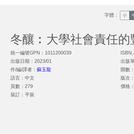
字體：
小
冬釀︰大學社會責任的
統一編號GPN：1011200039
ISBN
出版日期：2023/01
出版
作/編/譯者：
蘇玉龍
開數：
語言：中文
版次
頁數：279
價格
裝訂：平裝