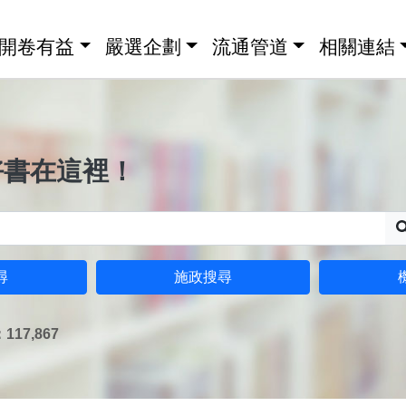
開卷有益
嚴選企劃
流通管道
相關連結
好書在這裡！
尋
施政搜尋
17,867