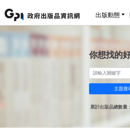
跳至主要內容區塊
:::
出版動態
你想找的
主題搜
累計出版品總數量：1