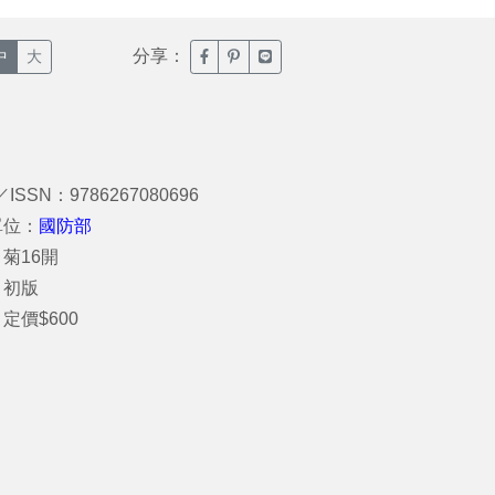
分享：
臉書分享(另開新視窗)
噗浪分享(另開新視窗)
Line分享(另開新視窗)
中
大
／ISSN：9786267080696
單位：
國防部
菊16開
：初版
定價$600