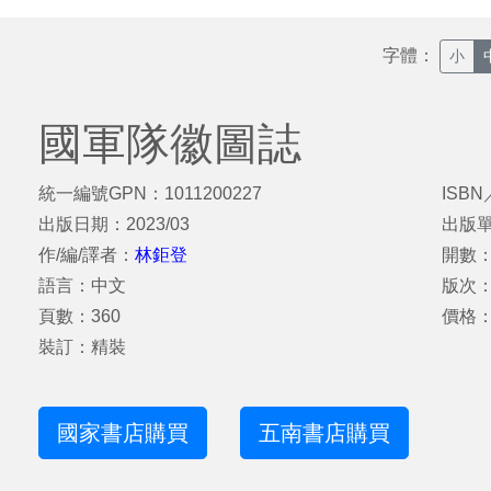
字體：
小
國軍隊徽圖誌
統一編號GPN：1011200227
ISBN
出版日期：2023/03
出版
作/編/譯者：
林鉅登
開數：
語言：中文
版次
頁數：360
價格：
裝訂：精裝
國家書店購買
五南書店購買