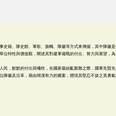
事史籍、隊史館、軍歌、旗幟、隊徽等方式來傳揚，其中隊徽是
單位特性與價值觀，闡述其對建軍備戰的付出、努力與展望，為
人民，默默的付出與犧牲，在國家最紛亂艱難之際，國軍先賢先
位隊徽及沿革，藉由簡潔有力的圖案，體現其堅忍不拔之英勇氣