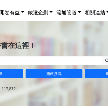
開卷有益
嚴選企劃
流通管道
相關連結
好書在這裡！
尋
施政搜尋
17,872