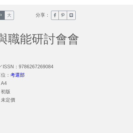
分享：
臉書分享(另開新視窗)
噗浪分享(另開新視窗)
Line分享(另開新視窗)
中
大
與職能研討會會
／ISSN：9786267269084
單位：
考選部
A4
：初版
：未定價