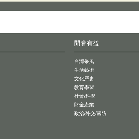
開卷有益
台灣采風
生活藝術
文化歷史
教育學習
社會/科學
財金產業
政治/外交/國防