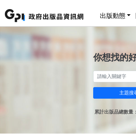
跳至主要內容區塊
:::
出版動態
你想找的
主題搜
累計出版品總數量：1