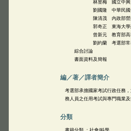
林昱梅 國立中興大學法
劉國隆 中華民國全國
陳清茂 內政部營建
郭奇正 東海大學建
曾新元 教育部高等教
劉約蘭 考選部常務
綜合討論
書面資料及簡報
編／著／譯者簡介
考選部承擔國家考試行政任務，
務人員之任用考試與專門職業及
分類
書籍分類 ：社會/科學