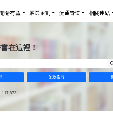
開卷有益
嚴選企劃
流通管道
相關連結
好書在這裡！
尋
施政搜尋
17,872