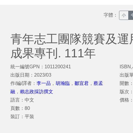
字體：
小
青年志工團隊競賽及運
成果專刊. 111年
統一編號GPN：1011200241
ISBN
出版日期：2023/03
出版
作/編/譯者：
李一品
，
胡瀚臨
，
鄒宜君
，
蔡孟
開數：
融
，
賴志政採訪撰文
版次
語言：中文
價格：
頁數：80
裝訂：平裝