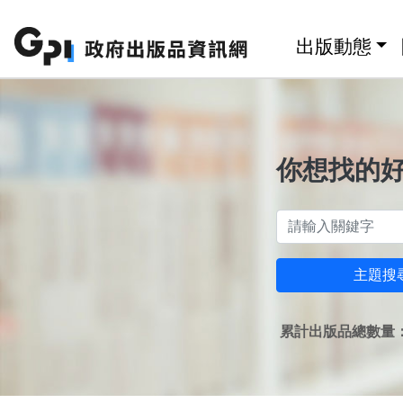
跳至主要內容區塊
:::
出版動態
你想找的
主題搜
累計出版品總數量：1