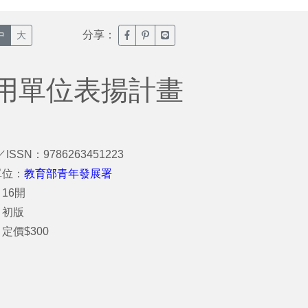
分享：
臉書分享(另開新視窗)
噗浪分享(另開新視窗)
Line分享(另開新視窗)
中
大
用單位表揚計畫
／ISSN：9786263451223
單位：
教育部青年發展署
16開
：初版
定價$300