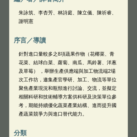
朱詠筑、李杏芳、林詩庭、陳立儀、陳祈睿、
謝明憲
序言／導讀
針對進口量較多之8項蔬果作物（花椰菜、青
花菜、結球白菜、蘿蔔、南瓜、馬鈴薯、洋蔥
及草莓） ，舉辦生產供應端與加工物流端2場
次工作坊，邀集產官學研、加工、物流等單位
聚焦產業現況和瓶頸進行討論、交流，並擬定
相關科研和技術輔導方案供科研及決策單位參
考，期能持續優化蔬菜產業結構、進而提升國
產蔬菜競爭力與進口替代能力。
分類