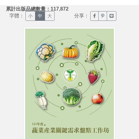
:::
累計出版品總數量：117,872
字體：
分享：
臉書分享(另開新視窗)
噗浪分享(另開新視
Line分享(另
小
中
大