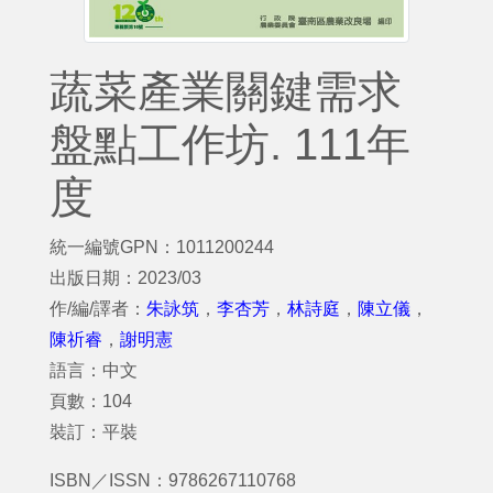
蔬菜產業關鍵需求
盤點工作坊. 111年
度
統一編號GPN：1011200244
出版日期：2023/03
作/編/譯者：
朱詠筑
，
李杏芳
，
林詩庭
，
陳立儀
，
陳祈睿
，
謝明憲
語言：中文
頁數：104
裝訂：平裝
ISBN／ISSN：9786267110768