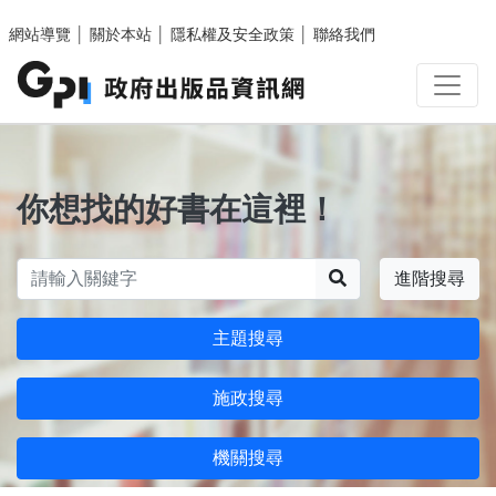
跳至主要內容區塊
網站導覽
│
關於本站
│
隱私權及安全政策
│
聯絡我們
你想找的好書在這裡！
搜尋
進階搜尋
主題搜尋
施政搜尋
機關搜尋