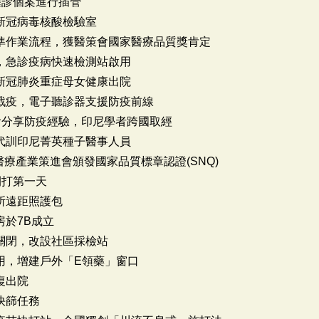
一例確診個案進行插管
第一家新冠病毒核酸檢驗室
管插管標準作業流程，獲醫策會國家醫療品質獎肯定
夜建置，急診疫病快速檢測站啟用
、二例新冠肺炎重症母女健康出院
科技助力戰疫，電子聽診器支援防疫前線
訊研討會分享防疫經驗，印尼學者跨國取經
困境，代訓印尼菁英種子醫事人員
家生技醫療產業策進會頒發國家品質標章認證(SNQ)
疫苗開打第一天
檢疫所遠距照護包
病房於7B成立
急診室關閉，改設社區採檢站
門診啟用，增建戶外「E領藥」窗口
康復出院
商快篩任務