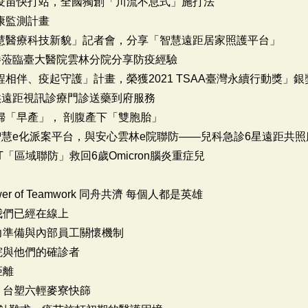
縣最大型疫苗快打站，全國獨創「川流不息式」施打法
，健康監測計畫
科技部「智慧醫療科技新貌」記者會，分享「智慧遠距居家照護平台」
長王必勝蒞臨臺大醫院雲林分院分享防疫經驗
居家－全程相伴、疫起守護」計畫，榮獲2021 TSAA臺灣永續行動獎」銀
，提供遠距視訊診療門診送藥到府服務
確診孕婦「早產」， 剖腹產下「雙胞胎」
VID-19智慧e化派案平台，與安心雲林e院聯防——兒科急診6星遠距共
ids-NET「區域聯防」救回6歲Omicron腦炎重症兒
he Power of Teamwork 同舟共濟 每個人都是英雄
我們已經在線上
力準備與內部員工關懷機制
院與他們的確診者
距離
，台塑六輕麥寮快篩