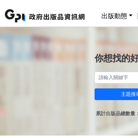
跳至主要內容區塊
:::
出版動態
你想找的
主題搜
累計出版品總數量：1