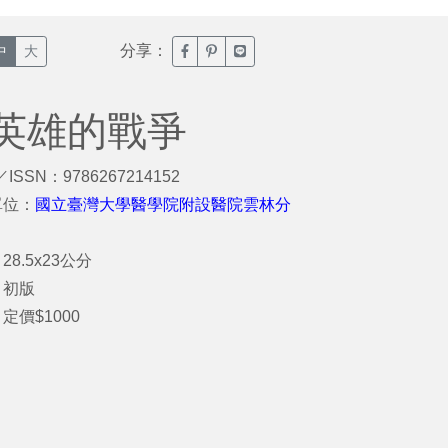
分享：
臉書分享(另開新視窗)
噗浪分享(另開新視窗)
Line分享(另開新視窗)
中
大
英雄的戰爭
／ISSN：9786267214152
單位：
國立臺灣大學醫學院附設醫院雲林分
28.5x23公分
：初版
定價$1000