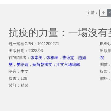
字體：
小
抗疫的力量：一場沒有
統一編號GPN：1011200271
ISBN
出版日期：2023/03
出版
作/編/譯者：
張素美
，
張雅琳
，
曹憶雯
，
趙如
院
璽
，
樊語婕
，
蘇茵慧撰文；江文莒總編輯
開數：
語言：中文
版次
頁數：128
價格：
裝訂：精裝