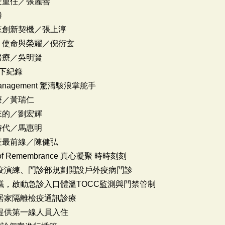
疫重任／張麗善
勝
來創新契機／張上淳
、使命與榮耀／倪衍玄
醫療／吳明賢
留下紀錄
 of Management 驚濤駭浪掌舵手
療／黃瑞仁
來的／劉宏輝
時代／馬惠明
疫最前線／陳健弘
wer of Remembrance 真心凝聚 時時刻刻
署啟動防疫演練、門診部規劃開設戶外疫病門診
災應變會議，啟動急診入口體溫TOCC監測與門禁管制
，首創居家隔離檢疫通訊診療
小棧，提供第一線人員入住