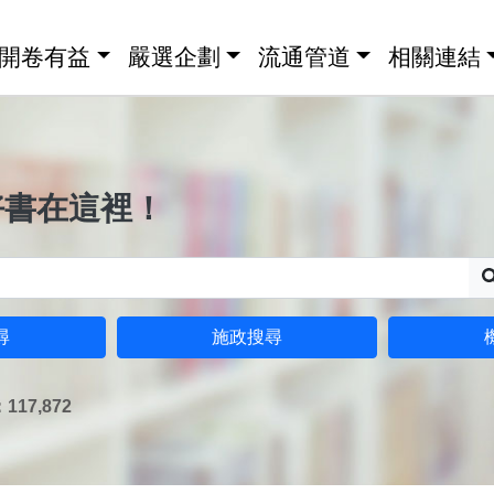
開卷有益
嚴選企劃
流通管道
相關連結
好書在這裡！
尋
施政搜尋
17,872