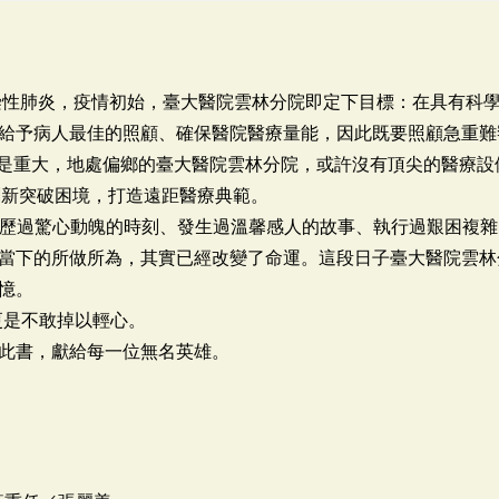
傳染性肺炎，疫情初始，臺大醫院雲林分院即定下目標：在具有科
給予病人最佳的照顧、確保醫院醫療量能，因此既要照顧急重難
責任更是重大，地處偏鄉的臺大醫院雲林分院，或許沒有頂尖的醫療
創新突破困境，打造遠距醫療典範。
院經歷過驚心動魄的時刻、發生過溫馨感人的故事、執行過艱困複
當下的所做所為，其實已經改變了命運。這段日子臺大醫院雲林
憶。
，更是不敢掉以輕心。
此書，獻給每一位無名英雄。