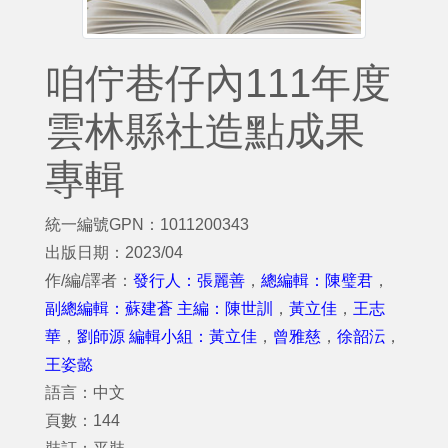
咱佇巷仔內111年度
雲林縣社造點成果
專輯
統一編號GPN：1011200343
出版日期：2023/04
作/編/譯者：
發行人：張麗善
，
總編輯：陳璧君
，
副總編輯：蘇建蒼 主編：陳世訓
，
黃立佳
，
王志
華
，
劉師源 編輯小組：黃立佳
，
曾雅慈
，
徐韶沄
，
王姿懿
語言：中文
頁數：144