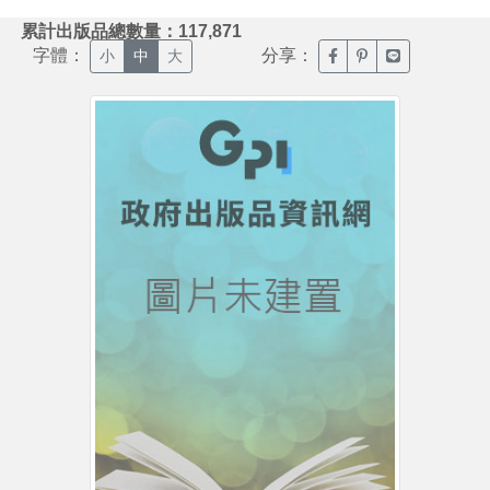
:::
累計出版品總數量：117,871
字體：
分享：
臉書分享(另開新視窗)
噗浪分享(另開新視
Line分享(另
小
中
大