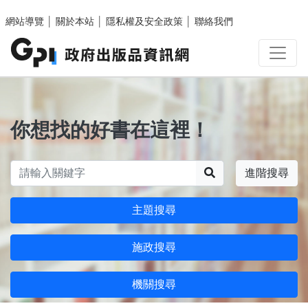
跳至主要內容區塊
網站導覽
│
關於本站
│
隱私權及安全政策
│
聯絡我們
你想找的好書在這裡！
搜尋
進階搜尋
主題搜尋
施政搜尋
機關搜尋