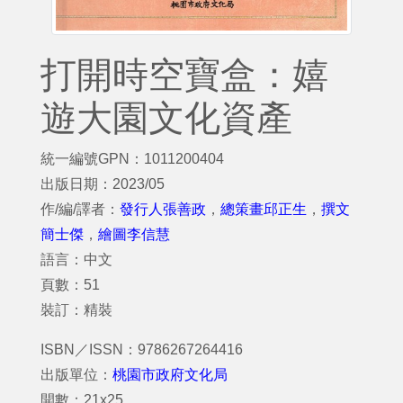
打開時空寶盒：嬉
遊大園文化資產
統一編號GPN：1011200404
出版日期：2023/05
作/編/譯者：
發行人張善政
，
總策畫邱正生
，
撰文
簡士傑
，
繪圖李信慧
語言：中文
頁數：51
裝訂：精裝
ISBN／ISSN：9786267264416
出版單位：
桃園市政府文化局
開數：21x25