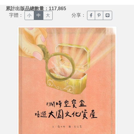
:::
累計出版品總數量：117,865
字體：
分享：
臉書分享(另開新視窗)
噗浪分享(另開新視
Line分享(另
小
中
大