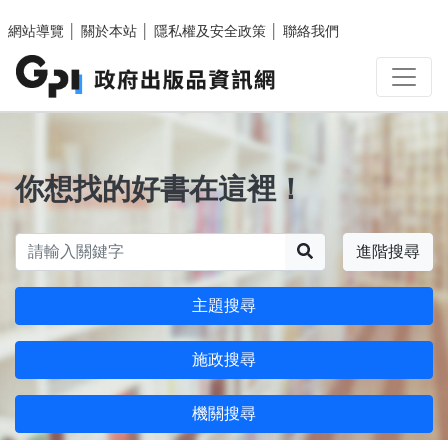
跳至主要內容區塊
網站導覽
│
關於本站
│
隱私權及安全政策
│
聯絡我們
你想找的好書在這裡！
搜尋
進階搜尋
主題搜尋
施政搜尋
機關搜尋