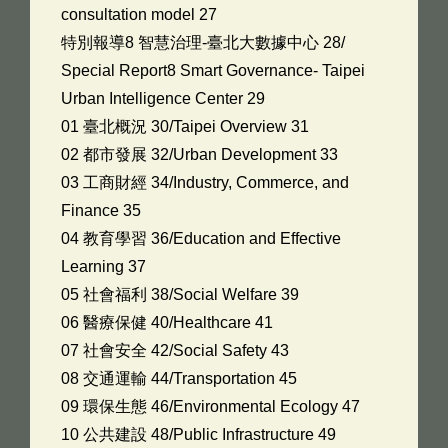
consultation model 27
特別報導8 智慧治理-臺北大數據中心 28/
Special Report8 Smart Governance- Taipei
Urban Intelligence Center 29
01 臺北概況 30/Taipei Overview 31
02 都市發展 32/Urban Development 33
03 工商財經 34/Industry, Commerce, and
Finance 35
04 教育學習 36/Education and Effective
Learning 37
05 社會福利 38/Social Welfare 39
06 醫療保健 40/Healthcare 41
07 社會安全 42/Social Safety 43
08 交通運輸 44/Transportation 45
09 環保生態 46/Environmental Ecology 47
10 公共建設 48/Public Infrastructure 49