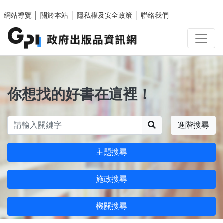
跳至主要內容區塊
網站導覽
│
關於本站
│
隱私權及安全政策
│
聯絡我們
你想找的好書在這裡！
搜尋
進階搜尋
主題搜尋
施政搜尋
機關搜尋