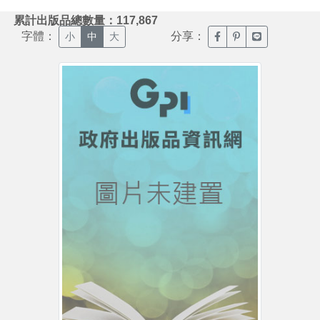
:::
累計出版品總數量：117,867
字體：
分享：
臉書分享(另開新視窗)
噗浪分享(另開新視
Line分享(另
小
中
大