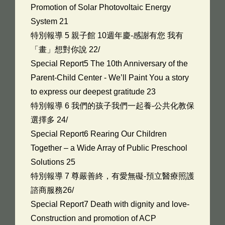
Promotion of Solar Photovoltaic Energy
System 21
特別報導 5 親子館 10週年慶-感謝有您 我有
「畫」想對你說 22/
Special Report5 The 10th Anniversary of the
Parent-Child Center - We’ll Paint You a story
to express our deepest gratitude 23
特別報導 6 我們的孩子我們一起養-公共化教保
選擇多 24/
Special Report6 Rearing Our Children
Together – a Wide Array of Public Preschool
Solutions 25
特別報導 7 尊嚴善終，有愛無礙-預立醫療照護
諮商服務26/
Special Report7 Death with dignity and love-
Construction and promotion of ACP