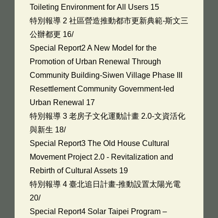
Toileting Environment for All Users 15
特別報導 2 社區營造推動都市更新典範-斯文三
公辦都更 16/
Special Report2 A New Model for the
Promotion of Urban Renewal Through
Community Building-Siwen Village Phase III
Resettlement Community Government-led
Urban Renewal 17
特別報導 3 老房子文化運動計畫 2.0-文資活化
與新生 18/
Special Report3 The Old House Cultural
Movement Project 2.0 - Revitalization and
Rebirth of Cultural Assets 19
特別報導 4 臺北追日計畫-推動設置太陽光電
20/
Special Report4 Solar Taipei Program –