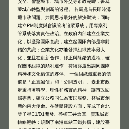
安全、智慧城市、城市外交等市政範疇，書寫
著城市轉型與創新的過程。 各局處首長即時溝
通市政問題、共同思考最好的解決辦法；同時
建立PM制度與會議管考追蹤系統，用專案列
管系統落實責任政治。在政府內部建立企業文
化，以凝聚團隊意識，建立起團隊內部是非對
錯的共識；企業文化亦能發揮組織效率最大
化，並且在創新合作、修正與除錯的過程，確
保團隊組織的順利運作，持續篩選出認同團隊
精神和文化價值的夥伴。 一個組織最重要的價
值是「正直誠信」和「公開透明」。臺北市政
府秉持著科學、理性和務實的精神，讓市政回
歸專業，確立公務同仁為市民服務、替城市創
新的兩大使命。在硬體建設方面，完成了台北
雙子星C1/D1開發、整頓三井倉庫、實現城市
軸線翻轉；規劃了南港車站三鐵共構，建設臺