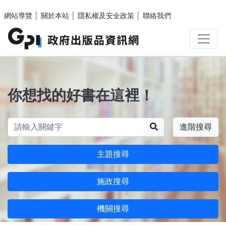
跳至主要內容區塊
網站導覽
│
關於本站
│
隱私權及安全政策
│
聯絡我們
你想找的好書在這裡！
搜尋
進階搜尋
主題搜尋
施政搜尋
機關搜尋