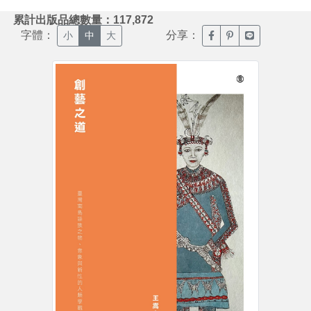
:::
累計出版品總數量：117,872
字體：
分享：
臉書分享(另開新視窗)
噗浪分享(另開新視
Line分享(另
小
中
大