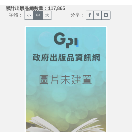
:::
累計出版品總數量：117,865
字體：
分享：
臉書分享(另開新視窗)
噗浪分享(另開新視
Line分享(另
小
中
大