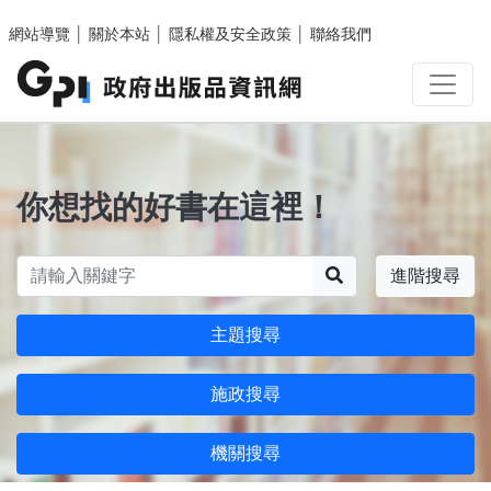
跳至主要內容區塊
網站導覽
│
關於本站
│
隱私權及安全政策
│
聯絡我們
你想找的好書在這裡！
搜尋
進階搜尋
主題搜尋
施政搜尋
機關搜尋