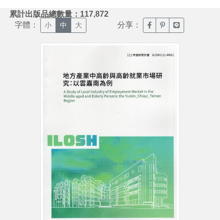
:::
累計出版品總數量：117,872
字體：
分享：
臉書分享(另開新視窗)
噗浪分享(另開新視
Line分享(另
小
中
大