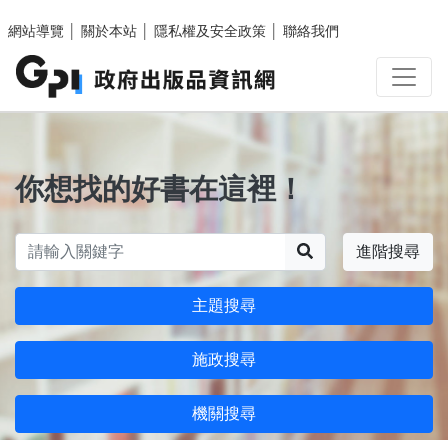
跳至主要內容區塊
網站導覽
│
關於本站
│
隱私權及安全政策
│
聯絡我們
你想找的好書在這裡！
搜尋
進階搜尋
主題搜尋
施政搜尋
機關搜尋