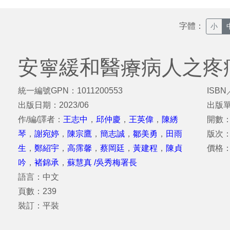
字體：
小
安寧緩和醫療病人之疼
統一編號GPN：1011200553
ISBN
出版日期：2023/06
出版
作/編/譯者：
王志中
，
邱仲慶
，
王英偉
，
陳綉
開數：
琴
，
謝宛婷
，
陳宗鷹
，
簡志誠
，
鄒美勇
，
田雨
版次
生
，
鄭紹宇
，
高霈馨
，
蔡岡廷
，
黃建程
，
陳貞
價格
吟
，
褚錦承
，
蘇慧真 /吳秀梅署長
語言：中文
頁數：239
裝訂：平裝