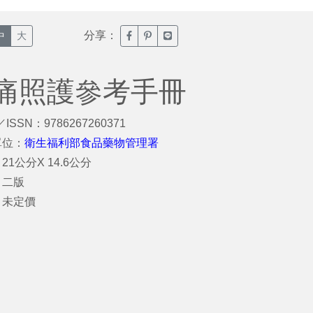
分享：
臉書分享(另開新視窗)
噗浪分享(另開新視窗)
Line分享(另開新視窗)
中
大
痛照護參考手冊
／ISSN：9786267260371
單位：
衛生福利部食品藥物管理署
21公分X 14.6公分
：二版
：未定價