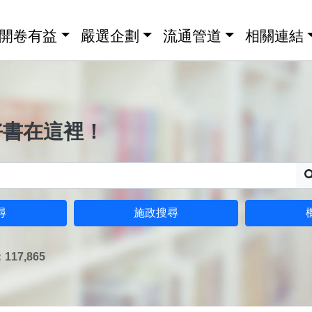
開卷有益
嚴選企劃
流通管道
相關連結
好書在這裡！
尋
施政搜尋
17,865