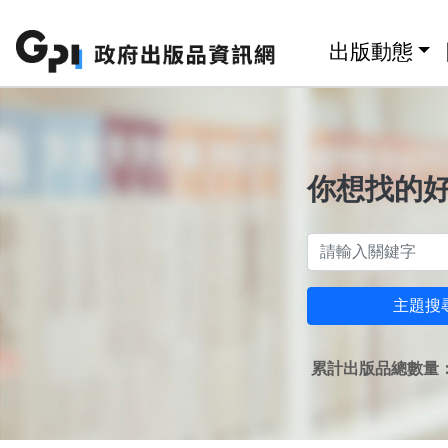
跳至主要內容區塊
:::
出版動態
你想找的
主題搜
累計出版品總數量：1