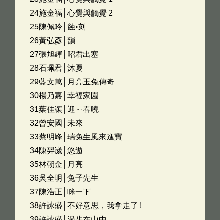
24施金福│心覺與觸覺 2
25陳佩吟│蝕•刻
26黃弘彥│韻
27張旭輝│昭君出塞
28石珮君│沐夏
29藍文萬│月亮玉兔傳奇
30楊乃嘉│幸福家園
31葉佳讓│迎～春曉
32曾安國│未來
33蔡明峰│瑞兔生風來進寶
34陳羿崴│悠遊
35林朝金│月亮
36吳全明│兔子先生
37陳浩正│咪一下
38許詠盛│不好意思，我拿走了 !
39許詠盛│漫步在山中