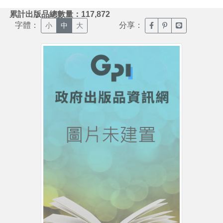
:::
累計出版品總數量：117,872
字體：
分享：
臉書分享(另開新視窗)
噗浪分享(另開新視
Line分享(另
小
中
大