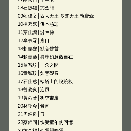
08石振雄│亢金龍
09藍偉文│四大天王 多聞天王 執寶傘
10楊乃嘉│佛本慈悲
11葉佳讓│誕生佛
12李宗霖│廟口
13賴堯鑫│觀音佛首
14賴堯鑫│持珠如意觀自在
15童智玟│一念之間
16童智玟│如意觀音
17石佳蕙│樓塔上的蹺蹺板
18曾俊豪│迎風
19黃湘智│祈求吉慶
20林朝金│骨肉
21房錦良│丑
22蔡錦同│快樂童年的回憶
23施金福│心覺與觸覺 1