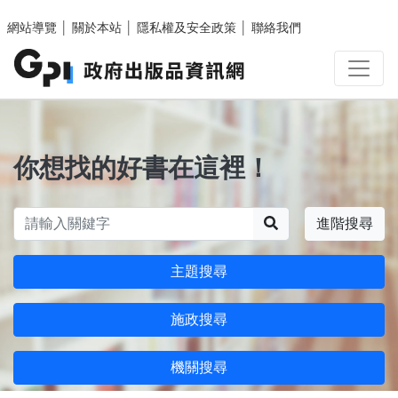
跳至主要內容區塊
網站導覽
│
關於本站
│
隱私權及安全政策
│
聯絡我們
你想找的好書在這裡！
搜尋
進階搜尋
主題搜尋
施政搜尋
機關搜尋