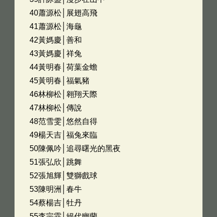
40蕭源松│展翅高飛
41蕭源松│海龜
42黃媽慶│善和
43黃媽慶│祥兔
44黃明春│荷葉金蟾
45黃明春│福氣豬
46林柳松│翱翔天際
47林柳松│傳說
48范雪雯│悠然自得
49楊天吉│福兔來臨
50陳佩吟│追尋曙光的黑夜
51張弘欣│跳舞
52張旭輝│雙獅戲球
53陳明洲│春牛
54蔡楊吉│牡丹
55李宗霖│絕代幽蘭