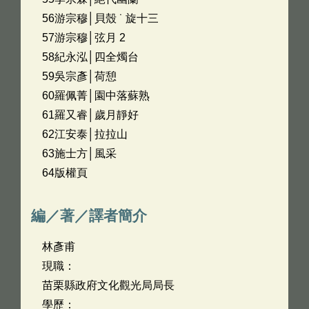
56游宗穆│貝殼 ˙ 旋十三
57游宗穆│弦月 2
58紀永泓│四全燭台
59吳宗彥│荷憩
60羅佩菁│園中落蘇熟
61羅又睿│歲月靜好
62江安泰│拉拉山
63施士方│風采
64版權頁
編／著／譯者簡介
林彥甫
現職：
苗栗縣政府文化觀光局局長
學歷：