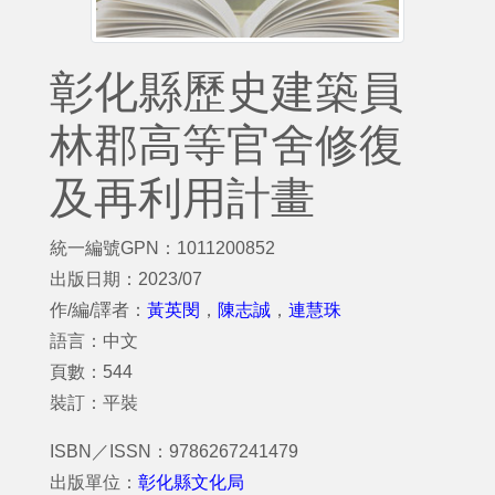
彰化縣歷史建築員
林郡高等官舍修復
及再利用計畫
統一編號GPN：1011200852
出版日期：2023/07
作/編/譯者：
黃英閔
，
陳志誠
，
連慧珠
語言：中文
頁數：544
裝訂：平裝
ISBN／ISSN：9786267241479
出版單位：
彰化縣文化局