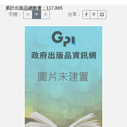
:::
累計出版品總數量：117,865
字體：
分享：
臉書分享(另開新視窗)
噗浪分享(另開新視
Line分享(另
小
中
大