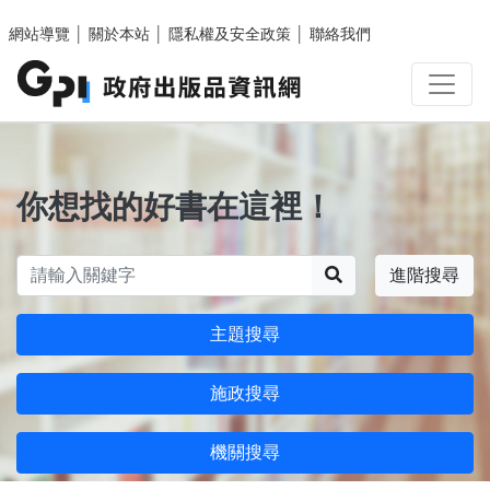
跳至主要內容區塊
網站導覽
│
關於本站
│
隱私權及安全政策
│
聯絡我們
你想找的好書在這裡！
搜尋
進階搜尋
主題搜尋
施政搜尋
機關搜尋