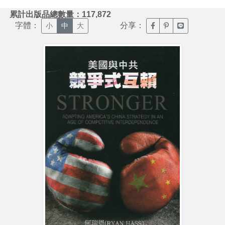
:::
累計出版品總數量：117,872
字體：
分享：
臉書分享(另開新視窗)
噗浪分享(另開新視
Line分享(另
小
中
大