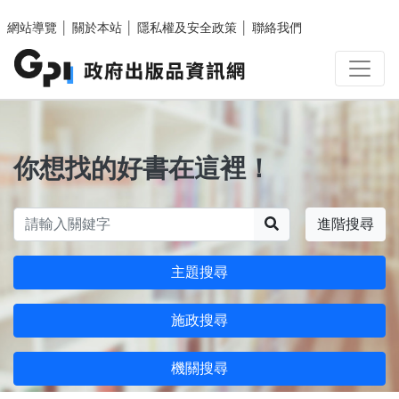
跳至主要內容區塊
網站導覽
│
關於本站
│
隱私權及安全政策
│
聯絡我們
你想找的好書在這裡！
搜尋
進階搜尋
主題搜尋
施政搜尋
機關搜尋