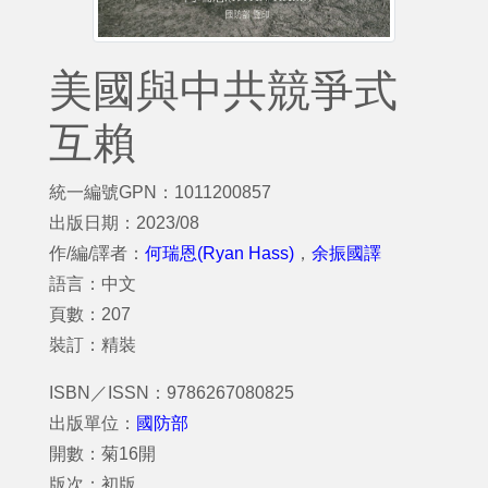
美國與中共競爭式
互賴
統一編號GPN：1011200857
出版日期：2023/08
作/編/譯者：
何瑞恩(Ryan Hass)
，
余振國譯
語言：中文
頁數：207
裝訂：精裝
ISBN／ISSN：9786267080825
出版單位：
國防部
開數：菊16開
版次：初版