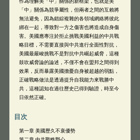
作為理解美「中」關係的新框架，也就是美
「中」關係為競爭屬性，但兩者之間的互賴將
無法避免，因為錯綜複雜的各領域網絡將彼此
綁在一起，導致對一方之傷害也將造成自身傷
害。美國應專注於拒止挑戰美國利益的中共戰
略目標，不需要直接與中共進行全面性對抗，
美國最嚴峻挑戰不是對抗中共崛起威脅，這種
鼓吹威脅論的論述，不僅不會在盟邦之間得到
效果，反而暴露美國擔憂自身被超越的弱點，
正確戰略做法是透過提升自我能力來戰勝中
共，這種認知在過往歷史已得到驗證，時至今
日依然正確。
目次
第一章 美國歷久不衰優勢
第二章 中共戰略野心