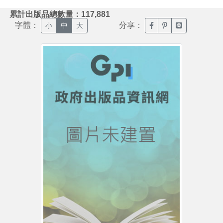
:::
累計出版品總數量：117,881
字體：
分享：
臉書分享(另開新視窗)
噗浪分享(另開新視
Line分享(另
小
中
大