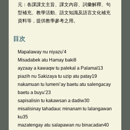
元：各課課文主旨、課文內容、詞彙解釋、句
型補充、教學活動、語文知識及語言文化補充
資料等，提供教學參考之用。
目次
Mapalaway nu niyazu’4
Misadabek atu Hamay baki8
ayzaay a kawaqw tu palekal a Palamal13
piazih nu Sakizaya tu uzip atu patay19
nakamuan tu lumeni’ay baetu atu salengacay
baetu a buyu’23
sapisalisin tu kakawsan a dadiw30
misalisinay tahadauc minanam tu lalangawan
ku35
mazatengay atu salapawan nu binacadan40