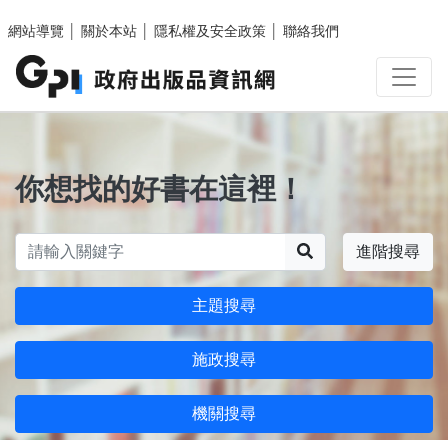
跳至主要內容區塊
網站導覽
│
關於本站
│
隱私權及安全政策
│
聯絡我們
你想找的好書在這裡！
搜尋
進階搜尋
主題搜尋
施政搜尋
機關搜尋