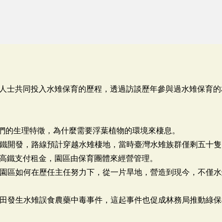
人士共同投入水雉保育的歷程，透過訪談歷年參與過水雉保育的
牠們的生理特徵，為什麼需要浮葉植物的環境來棲息。
推動高鐵開發，路線預計穿越水雉棲地，當時臺灣水雉族群僅剩五十
高鐵支付租金，園區由保育團體來經營管理。
，水雉園區如何在歷任主任努力下，從一片旱地，營造到現今，不僅
年，官田發生水雉誤食農藥中毒事件，這起事件也促成林務局推動綠