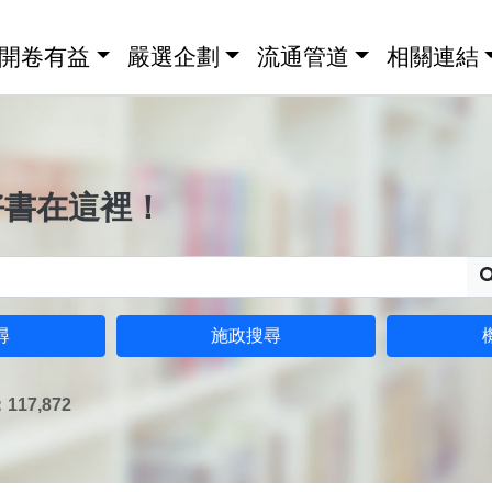
開卷有益
嚴選企劃
流通管道
相關連結
好書在這裡！
尋
施政搜尋
17,872