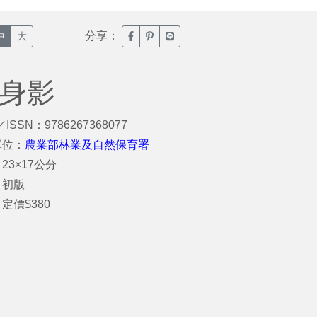
分享：
臉書分享(另開新視窗)
噗浪分享(另開新視窗)
Line分享(另開新視窗)
中
大
的身影
／ISSN：9786267368077
單位：
農業部林業及自然保育署
23×17公分
：初版
定價$380