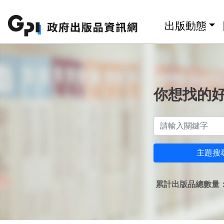
跳至主要內容區塊
:::
出版動態
你想找的
主題搜
累計出版品總數量：1