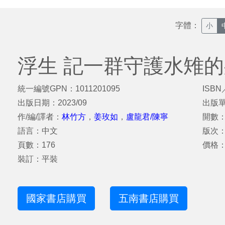
字體：
小
浮生 記一群守護水雉
統一編號GPN：1011201095
ISBN
出版日期：2023/09
出版
作/編/譯者：
林竹方
，
姜玫如
，
盧龍君/陳寧
開數：
語言：中文
版次
頁數：176
價格：
裝訂：平裝
國家書店購買
五南書店購買