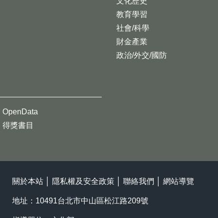
文化歷史
教育學習
社會/科學
財金產業
政治/外交/國防
OpenData
得獎書目
關於本站
│
隱私權及安全政策
│
聯絡我們
│
網站導覽
地址：10491台北市中山區松江路209號