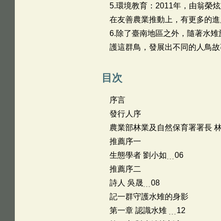
5.環境教育：2011年，由翁
在友善農業推動上，有更多的進
6.除了臺南地區之外，隨著水
護這群鳥，發展出不同的人鳥故
目次
序言
發行人序
農業部林業及自然保育署署長 林
推薦序一
生態學者 劉小如﹍06
推薦序二
詩人 吳晟﹍08
記一群守護水雉的身影
第一章 認識水雉 ﹍12