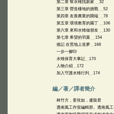
第二章 幫水雉找新家 ﹍32
第三章 營造棲地的挑戰 ﹍52
第四章 友善農業的開端 ﹍78
第五章 環境教育的園丁 ﹍106
第六章 來和水雉做朋友 ﹍130
第七章 希望的羽翼 ﹍154
後記 在荒地上造夢﹍168
一步一腳印
水雉保育大事記﹍170
人物介紹﹍172
加入守護水雉行列﹍174
編／著／譯者簡介
林竹方，姜玫如，盧龍君
透南風工作室編輯群。透南風工