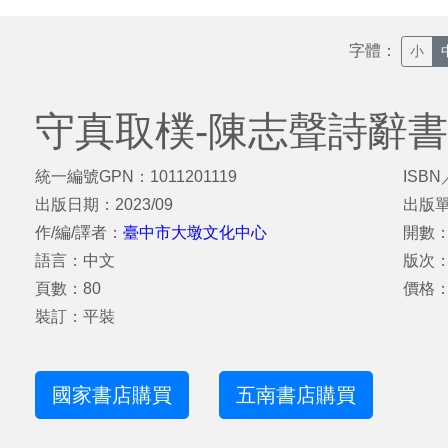
字體：
小
守真取樸-陳志聲詩辭
統一編號GPN：1011201119
ISBN
出版日期：2023/09
出版
作/編/譯者：
臺中市大墩文化中心
開數：
語言：中文
版次
頁數：80
價格：
裝訂：平裝
國家書店購買
五南書店購買