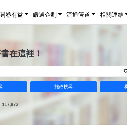
開卷有益
嚴選企劃
流通管道
相關連結
好書在這裡！
尋
施政搜尋
17,872