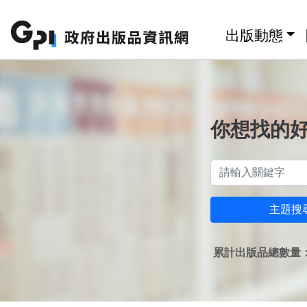
跳至主要內容區塊
:::
出版動態
你想找的
主題搜
累計出版品總數量：1