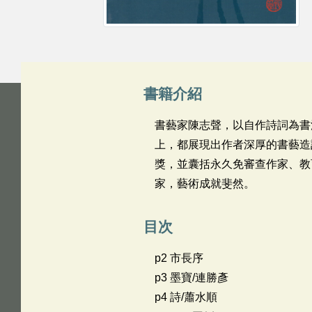
書籍介紹
書藝家陳志聲，以自作詩詞為書
上，都展現出作者深厚的書藝造
獎，並囊括永久免審查作家、教
家，藝術成就斐然。
目次
p2 市長序
p3 墨寶/連勝彥
p4 詩/蕭水順