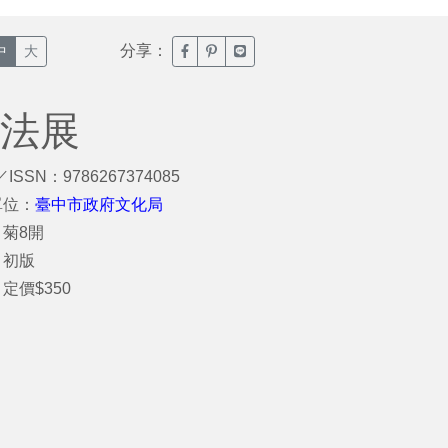
分享：
臉書分享(另開新視窗)
噗浪分享(另開新視窗)
Line分享(另開新視窗)
中
大
書法展
／ISSN：9786267374085
單位：
臺中市政府文化局
菊8開
：初版
定價$350