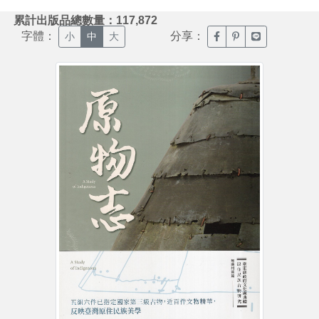
:::
累計出版品總數量：117,872
字體：
分享：
臉書分享(另開新視窗)
噗浪分享(另開新視
Line分享(另
小
中
大