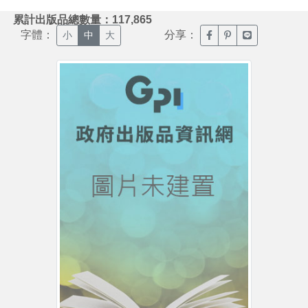
:::
累計出版品總數量：117,865
字體：
分享：
臉書分享(另開新視窗)
噗浪分享(另開新視
Line分享(另
小
中
大