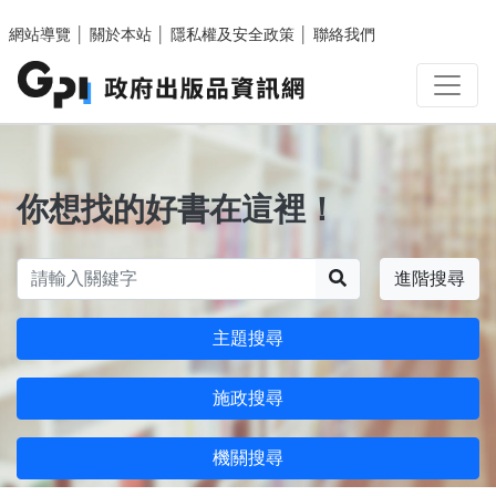
跳至主要內容區塊
網站導覽
│
關於本站
│
隱私權及安全政策
│
聯絡我們
你想找的好書在這裡！
搜尋
進階搜尋
主題搜尋
施政搜尋
機關搜尋