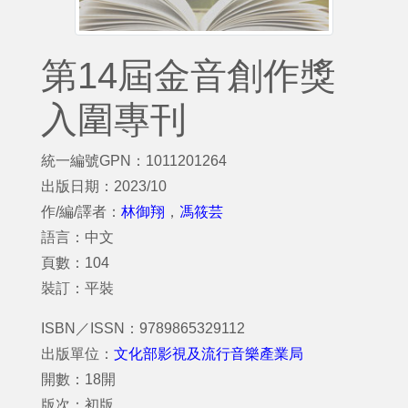
第14屆金音創作獎
入圍專刊
統一編號GPN：1011201264
出版日期：2023/10
作/編/譯者：
林御翔
，
馮筱芸
語言：中文
頁數：104
裝訂：平裝
ISBN／ISSN：9789865329112
出版單位：
文化部影視及流行音樂產業局
開數：18開
版次：初版