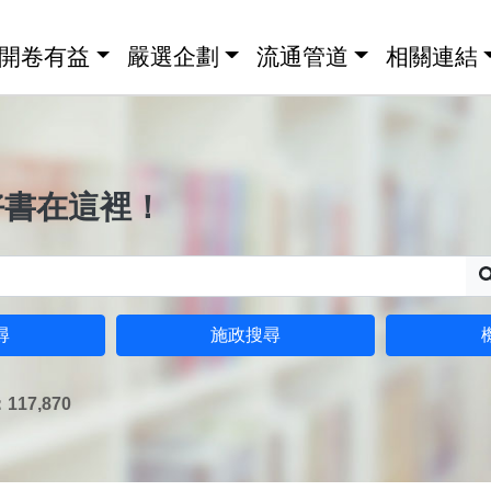
開卷有益
嚴選企劃
流通管道
相關連結
好書在這裡！
尋
施政搜尋
17,870