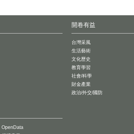
開卷有益
台灣采風
生活藝術
文化歷史
教育學習
社會/科學
財金產業
政治/外交/國防
OpenData