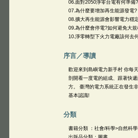
06.面對2050淨零台電有何準備
07.為什麼要增加再生能源發電?
08.擴大再生能源會影響電力穩
09.為什麼會停電?如何避免大
10.淨零轉型下火力電廠該何去
序言／導讀
歡迎來到島嶼電力新手村 你每
剖開看一度電的組成、跟著快遞
方。 臺灣的電力系統正在發生
基本認識!
分類
書籍分類 ：社會/科學>自然科學
出版品分類：圖書