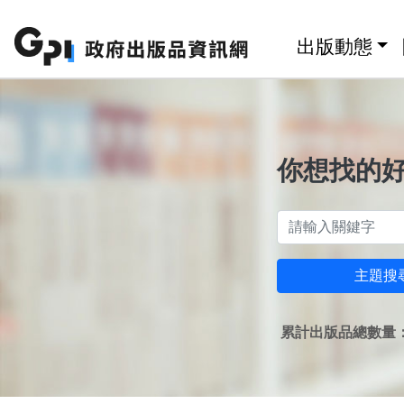
跳至主要內容區塊
:::
出版動態
你想找的
主題搜
累計出版品總數量：1