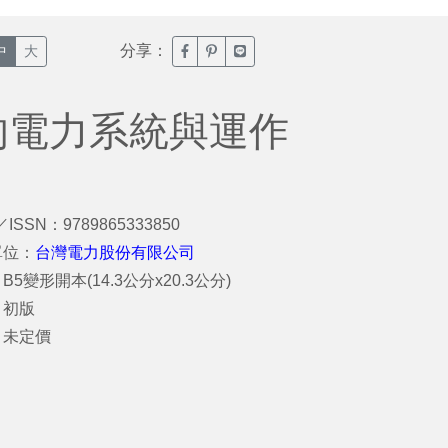
分享：
臉書分享(另開新視窗)
噗浪分享(另開新視窗)
Line分享(另開新視窗)
中
大
的電力系統與運作
／ISSN：9789865333850
單位：
台灣電力股份有限公司
B5變形開本(14.3公分x20.3公分)
：初版
：未定價